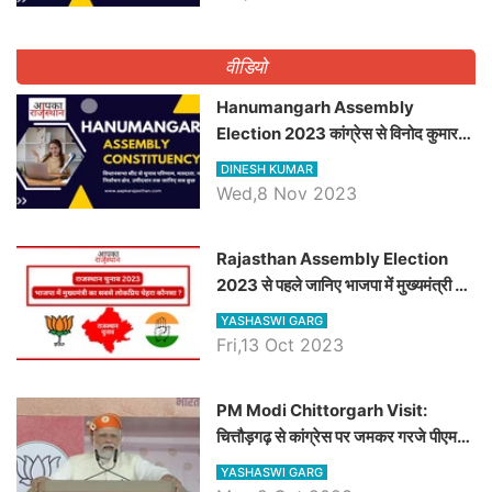
वीडियो
Hanumangarh Assembly
Election 2023 कांग्रेस से विनोद कुमार
चौधरी तो अमित चौधरी होंगे भाजपा उम्मीदवार,
DINESH KUMAR
जानिये हनुमानगढ़ विधानसभा सीट के ताजा
Wed,8 Nov 2023
समीकरण
Rajasthan Assembly Election
2023 से पहले जानिए भाजपा में मुख्यमंत्री का
सबसे लोकप्रिय चेहरा कौनसा ?
YASHASWI GARG
Fri,13 Oct 2023
PM Modi Chittorgarh Visit:
चित्तौड़गढ़ से कांग्रेस पर जमकर गरजे पीएम
मोदी, जाने प्रधानमंत्री के भाषण की बड़ी
YASHASWI GARG
बातें, देखें वीडियो