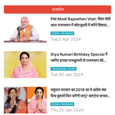
राजनेता
PM Modi Rajasthan Visit: पीएम मोदी
आज राजस्थान में कोटपूतली में करेंगे विशाल
रैली, एक सभा से 8 सीटों पर साधेगें निशाना
SURAJ BUNKAR
Tue,2 Apr 2024
Diya Kumari Birthday Special में
जानिए इनका राजकुमारी से राजस्थान की
डिप्टी सीएम बनने तक का सफर, एक क्लिक में
YASHASWI GARG
जाने पूरा जीवन परिचय
Tue,30 Jan 2024
वसुंधरा सरकार का 2018 का ये आदेश क्या
दिया कुमारी फिर करेंगी लागू? कांग्रेस सरकार
ने किया था निरस्त
SURAJ BUNKAR
Thu,25 Jan 2024