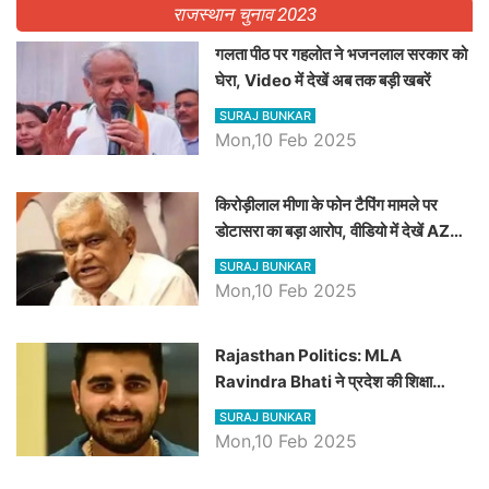
राजस्थान चुनाव 2023
गलता पीठ पर गहलोत ने भजनलाल सरकार को
घेरा, Video में देखें अब तक बड़ी खबरें
SURAJ BUNKAR
Mon,10 Feb 2025
किरोड़ीलाल मीणा के फोन टैपिंग मामले पर
डोटासरा का बड़ा आरोप, वीडियो में देखें AZ
बड़ी खबरें
SURAJ BUNKAR
Mon,10 Feb 2025
Rajasthan Politics: MLA
Ravindra Bhati ने प्रदेश की शिक्षा
व्यवस्था पर उठाए सवाल, Madan
SURAJ BUNKAR
Dilawar पर हमला करते हुए गिनवाये खाली
Mon,10 Feb 2025
पद