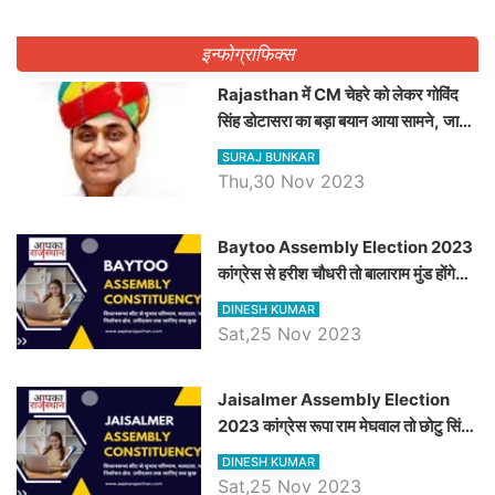
इन्फोग्राफिक्स
Rajasthan में CM चेहरे को लेकर गोविंद
सिंह डोटासरा का बड़ा बयान आया सामने, जानें
विचार
SURAJ BUNKAR
Thu,30 Nov 2023
Baytoo Assembly Election 2023
कांग्रेस से हरीश चौधरी तो बालाराम मुंड होंगे
भाजपा उम्मीदवार, जानिये बायतू विधानसभा
DINESH KUMAR
सीट के ताजा समीकरण
Sat,25 Nov 2023
​​​​​​​Jaisalmer Assembly Election
2023 कांग्रेस रूपा राम मेघवाल तो छोटु सिंह
भाटी होंगे भाजपा उम्मीदवार, जानिये जैसलमेर
DINESH KUMAR
विधानसभा सीट के ताजा समीकरण
Sat,25 Nov 2023