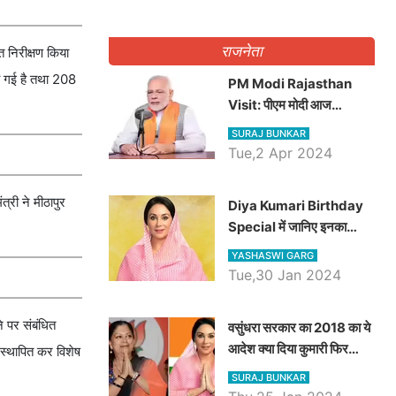
राजनेता
त निरीक्षण किया
की गई है तथा 208
PM Modi Rajasthan
Visit: पीएम मोदी आज
राजस्थान में कोटपूतली में करेंगे
SURAJ BUNKAR
विशाल रैली, एक सभा से 8 सीटों
Tue,2 Apr 2024
पर साधेगें निशाना
्री ने मीठापुर
Diya Kumari Birthday
Special में जानिए इनका
राजकुमारी से राजस्थान की
YASHASWI GARG
डिप्टी सीएम बनने तक का सफर,
Tue,30 Jan 2024
एक क्लिक में जाने पूरा जीवन
परिचय
े पर संबंधित
वसुंधरा सरकार का 2018 का ये
आदेश क्या दिया कुमारी फिर
य स्थापित कर विशेष
करेंगी लागू? कांग्रेस सरकार ने
SURAJ BUNKAR
किया था निरस्त