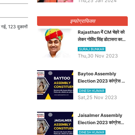
Thu,25 Jan 2024
इन्फोग्राफिक्स
ी गई, 123 दुकानों
Rajasthan में CM चेहरे को
लेकर गोविंद सिंह डोटासरा का
बड़ा बयान आया सामने, जानें
SURAJ BUNKAR
विचार
Thu,30 Nov 2023
Baytoo Assembly
Election 2023 कांग्रेस से
हरीश चौधरी तो बालाराम मुंड होंगे
DINESH KUMAR
भाजपा उम्मीदवार, जानिये बायतू
Sat,25 Nov 2023
विधानसभा सीट के ताजा
समीकरण
​​​​​​​Jaisalmer Assembly
Election 2023 कांग्रेस
रूपा राम मेघवाल तो छोटु सिंह
DINESH KUMAR