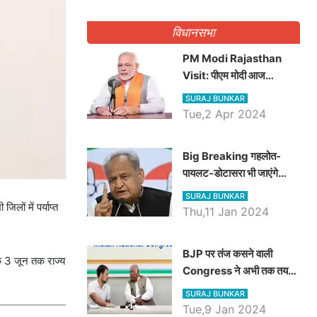
गिनवाये खाली पद
विधानसभा
PM Modi Rajasthan
Visit: पीएम मोदी आज
राजस्थान में कोटपूतली में करेंगे
SURAJ BUNKAR
विशाल रैली, एक सभा से 8 सीटों
Tue,2 Apr 2024
पर साधेगें निशाना
Big Breaking गहलोत-
पायलट-डोटासरा भी जाएंगे
अयोध्या, करेंगे रामलला के दर्शन
SURAJ BUNKAR
लों में पर्याप्त
Thu,11 Jan 2024
BJP पर तंज कसने वाली
ि 3 जून तक राज्य
Congress ने अभी तक तय
नहीं किया नेता प्रतिपक्ष, जानें
SURAJ BUNKAR
कौन होगा दावेदार
Tue,9 Jan 2024