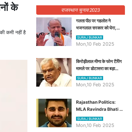
नों के
राजस्थान चुनाव 2023
गलता पीठ पर गहलोत ने
भजनलाल सरकार को घेरा,
की कमी नहीं है
Video में देखें अब तक बड़ी
SURAJ BUNKAR
खबरें
Mon,10 Feb 2025
किरोड़ीलाल मीणा के फोन टैपिंग
मामले पर डोटासरा का बड़ा
आरोप, वीडियो में देखें AZ बड़ी
SURAJ BUNKAR
खबरें
Mon,10 Feb 2025
Rajasthan Politics:
MLA Ravindra Bhati ने
प्रदेश की शिक्षा व्यवस्था पर
SURAJ BUNKAR
उठाए सवाल, Madan
Mon,10 Feb 2025
Dilawar पर हमला करते हुए