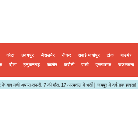
कोटा
उदयपुर
जैसलमेर
सीकर
सवाई माधोपुर
टोंक
बाड़मेर
ढ़
दौसा
हनुमानगढ़
जालौर
करौली
पाली
प्रतापगढ़
राजसमन्द