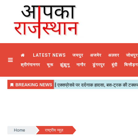
LATEST NEWS
जयपुर
अजमेर
अलवर
जोधपुर
श्रीगंगानगर
चूरू
झुंझुनू
नागौर
डूंगरपुर
बूंदी
चित्तौड़ग
Home
राष्ट्रीय न्यूज़