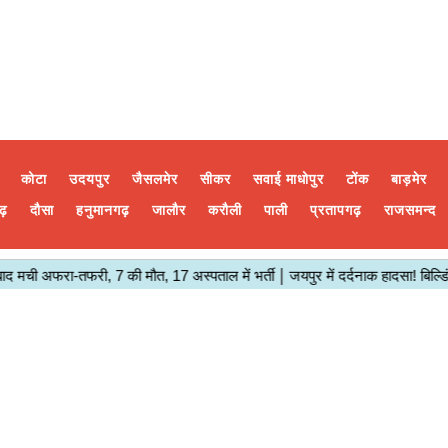
कोटा
उदयपुर
जैसलमेर
सीकर
सवाई माधोपुर
टोंक
बाड़मेर
ढ़
दौसा
हनुमानगढ़
जालौर
करौली
पाली
प्रतापगढ़
राजसमन्द