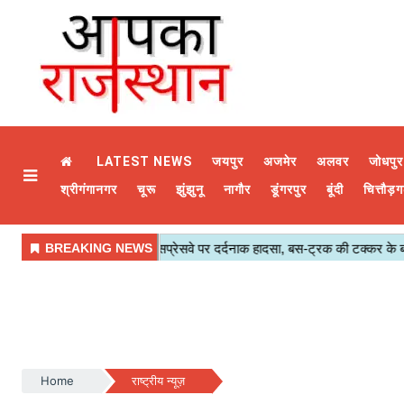
LATEST NEWS
जयपुर
अजमेर
अलवर
जोधपुर
श्रीगंगानगर
चूरू
झुंझुनू
नागौर
डूंगरपुर
बूंदी
चित्तौड़ग
Home
राष्ट्रीय न्यूज़