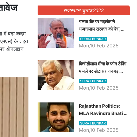
्तावेज
राजस्थान चुनाव 2023
गलता पीठ पर गहलोत ने
भजनलाल सरकार को घेरा,
 में बड़ा कदम
Video में देखें अब तक बड़ी
SURAJ BUNKAR
रसीएमएस) के तहत
खबरें
Mon,10 Feb 2025
टल पर ऑनलाइन
किरोड़ीलाल मीणा के फोन टैपिंग
मामले पर डोटासरा का बड़ा
आरोप, वीडियो में देखें AZ बड़ी
SURAJ BUNKAR
खबरें
Mon,10 Feb 2025
Rajasthan Politics:
MLA Ravindra Bhati ने
प्रदेश की शिक्षा व्यवस्था पर
SURAJ BUNKAR
उठाए सवाल, Madan
Mon,10 Feb 2025
Dilawar पर हमला करते हुए