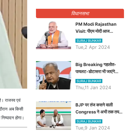
गिनवाये खाली पद
विधानसभा
PM Modi Rajasthan
Visit: पीएम मोदी आज
राजस्थान में कोटपूतली में करेंगे
SURAJ BUNKAR
विशाल रैली, एक सभा से 8 सीटों
Tue,2 Apr 2024
पर साधेगें निशाना
Big Breaking गहलोत-
पायलट-डोटासरा भी जाएंगे
अयोध्या, करेंगे रामलला के दर्शन
SURAJ BUNKAR
Thu,11 Jan 2024
ै। राजस्व एवं
BJP पर तंज कसने वाली
े दौरान अब किसी
Congress ने अभी तक तय
 निष्पादन होगा।
नहीं किया नेता प्रतिपक्ष, जानें
SURAJ BUNKAR
कौन होगा दावेदार
Tue,9 Jan 2024