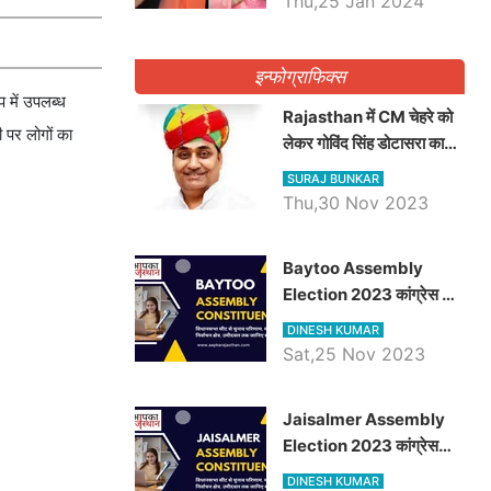
Thu,25 Jan 2024
इन्फोग्राफिक्स
प में उपलब्ध
Rajasthan में CM चेहरे को
 पर लोगों का
लेकर गोविंद सिंह डोटासरा का
बड़ा बयान आया सामने, जानें
SURAJ BUNKAR
विचार
Thu,30 Nov 2023
Baytoo Assembly
Election 2023 कांग्रेस से
हरीश चौधरी तो बालाराम मुंड होंगे
DINESH KUMAR
भाजपा उम्मीदवार, जानिये बायतू
Sat,25 Nov 2023
विधानसभा सीट के ताजा
समीकरण
​​​​​​​Jaisalmer Assembly
Election 2023 कांग्रेस
रूपा राम मेघवाल तो छोटु सिंह
DINESH KUMAR