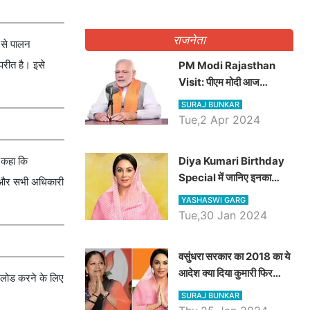
राजनेता
ी से पालन
परीत है। इसे
PM Modi Rajasthan
Visit: पीएम मोदी आज
राजस्थान में कोटपूतली में करेंगे
SURAJ BUNKAR
विशाल रैली, एक सभा से 8 सीटों
Tue,2 Apr 2024
पर साधेगें निशाना
Diya Kumari Birthday
े कहा कि
Special में जानिए इनका
है और सभी अधिकारी
राजकुमारी से राजस्थान की
YASHASWI GARG
डिप्टी सीएम बनने तक का सफर,
Tue,30 Jan 2024
एक क्लिक में जाने पूरा जीवन
परिचय
वसुंधरा सरकार का 2018 का ये
आदेश क्या दिया कुमारी फिर
अपलोड करने के लिए
करेंगी लागू? कांग्रेस सरकार ने
SURAJ BUNKAR
किया था निरस्त