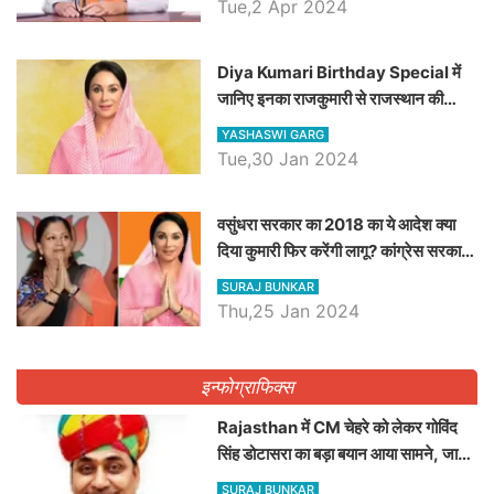
Tue,2 Apr 2024
Diya Kumari Birthday Special में
जानिए इनका राजकुमारी से राजस्थान की
डिप्टी सीएम बनने तक का सफर, एक क्लिक में
YASHASWI GARG
जाने पूरा जीवन परिचय
Tue,30 Jan 2024
वसुंधरा सरकार का 2018 का ये आदेश क्या
दिया कुमारी फिर करेंगी लागू? कांग्रेस सरकार
ने किया था निरस्त
SURAJ BUNKAR
Thu,25 Jan 2024
इन्फोग्राफिक्स
Rajasthan में CM चेहरे को लेकर गोविंद
सिंह डोटासरा का बड़ा बयान आया सामने, जानें
विचार
SURAJ BUNKAR