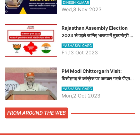
DINESH KUMAR
जानिये हनुमानगढ़ विधानसभा सीट के ताजा
Wed,8 Nov 2023
समीकरण
Rajasthan Assembly Election
2023 से पहले जानिए भाजपा में मुख्यमंत्री का
सबसे लोकप्रिय चेहरा कौनसा ?
YASHASWI GARG
Fri,13 Oct 2023
PM Modi Chittorgarh Visit:
चित्तौड़गढ़ से कांग्रेस पर जमकर गरजे पीएम
मोदी, जाने प्रधानमंत्री के भाषण की बड़ी
YASHASWI GARG
बातें, देखें वीडियो
Mon,2 Oct 2023
FROM AROUND THE WEB