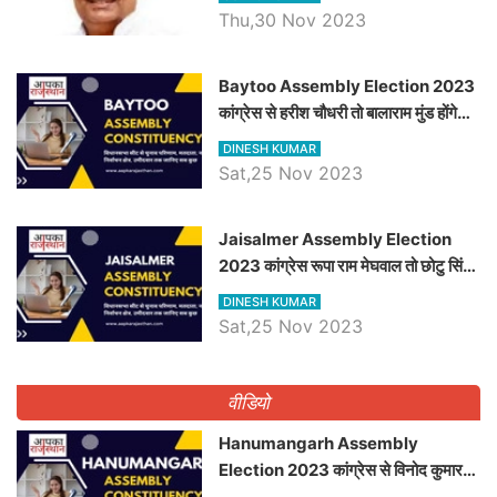
Thu,30 Nov 2023
Baytoo Assembly Election 2023
कांग्रेस से हरीश चौधरी तो बालाराम मुंड होंगे
भाजपा उम्मीदवार, जानिये बायतू विधानसभा
DINESH KUMAR
सीट के ताजा समीकरण
Sat,25 Nov 2023
​​​​​​​Jaisalmer Assembly Election
2023 कांग्रेस रूपा राम मेघवाल तो छोटु सिंह
भाटी होंगे भाजपा उम्मीदवार, जानिये जैसलमेर
DINESH KUMAR
विधानसभा सीट के ताजा समीकरण
Sat,25 Nov 2023
वीडियो
Hanumangarh Assembly
Election 2023 कांग्रेस से विनोद कुमार
चौधरी तो अमित चौधरी होंगे भाजपा उम्मीदवार,