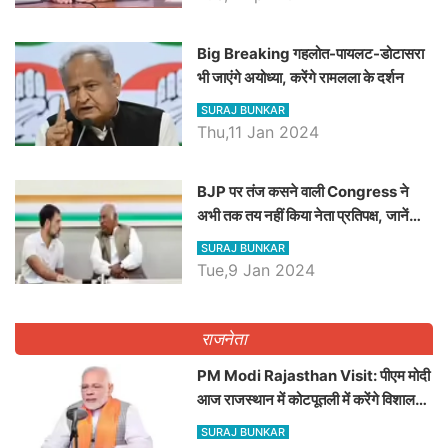
Big Breaking गहलोत-पायलट-डोटासरा
भी जाएंगे अयोध्या, करेंगे रामलला के दर्शन
SURAJ BUNKAR
Thu,11 Jan 2024
BJP पर तंज कसने वाली Congress ने
अभी तक तय नहीं किया नेता प्रतिपक्ष, जानें
कौन होगा दावेदार
SURAJ BUNKAR
Tue,9 Jan 2024
राजनेता
PM Modi Rajasthan Visit: पीएम मोदी
आज राजस्थान में कोटपूतली में करेंगे विशाल
रैली, एक सभा से 8 सीटों पर साधेगें निशाना
SURAJ BUNKAR