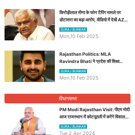
किरोड़ीलाल मीणा के फोन टैपिंग मामले पर
डोटासरा का बड़ा आरोप, वीडियो में देखें AZ
बड़ी खबरें
SURAJ BUNKAR
Mon,10 Feb 2025
Rajasthan Politics: MLA
Ravindra Bhati ने प्रदेश की शिक्षा
व्यवस्था पर उठाए सवाल, Madan
SURAJ BUNKAR
Dilawar पर हमला करते हुए गिनवाये खाली
Mon,10 Feb 2025
पद
विधानसभा
PM Modi Rajasthan Visit: पीएम मोदी
आज राजस्थान में कोटपूतली में करेंगे विशाल
रैली, एक सभा से 8 सीटों पर साधेगें निशाना
SURAJ BUNKAR
Tue,2 Apr 2024