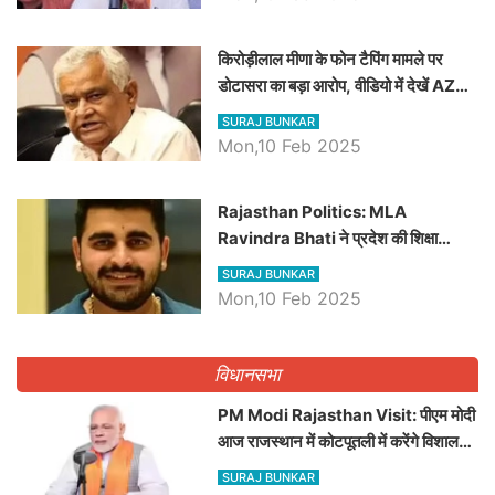
किरोड़ीलाल मीणा के फोन टैपिंग मामले पर
डोटासरा का बड़ा आरोप, वीडियो में देखें AZ
बड़ी खबरें
SURAJ BUNKAR
Mon,10 Feb 2025
Rajasthan Politics: MLA
Ravindra Bhati ने प्रदेश की शिक्षा
व्यवस्था पर उठाए सवाल, Madan
SURAJ BUNKAR
Dilawar पर हमला करते हुए गिनवाये खाली
Mon,10 Feb 2025
पद
विधानसभा
PM Modi Rajasthan Visit: पीएम मोदी
आज राजस्थान में कोटपूतली में करेंगे विशाल
रैली, एक सभा से 8 सीटों पर साधेगें निशाना
SURAJ BUNKAR