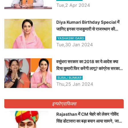
Tue,2 Apr 2024
Diya Kumari Birthday Special में
जानिए इनका राजकुमारी से राजस्थान की
डिप्टी सीएम बनने तक का सफर, एक क्लिक में
YASHASWI GARG
जाने पूरा जीवन परिचय
Tue,30 Jan 2024
वसुंधरा सरकार का 2018 का ये आदेश क्या
दिया कुमारी फिर करेंगी लागू? कांग्रेस सरकार
ने किया था निरस्त
SURAJ BUNKAR
Thu,25 Jan 2024
इन्फोग्राफिक्स
Rajasthan में CM चेहरे को लेकर गोविंद
सिंह डोटासरा का बड़ा बयान आया सामने, जानें
विचार