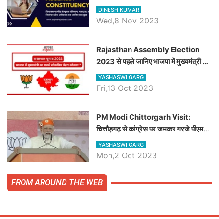
चौधरी तो अमित चौधरी होंगे भाजपा उम्मीदवार,
DINESH KUMAR
जानिये हनुमानगढ़ विधानसभा सीट के ताजा
Wed,8 Nov 2023
समीकरण
Rajasthan Assembly Election
2023 से पहले जानिए भाजपा में मुख्यमंत्री का
सबसे लोकप्रिय चेहरा कौनसा ?
YASHASWI GARG
Fri,13 Oct 2023
PM Modi Chittorgarh Visit:
चित्तौड़गढ़ से कांग्रेस पर जमकर गरजे पीएम
मोदी, जाने प्रधानमंत्री के भाषण की बड़ी
YASHASWI GARG
बातें, देखें वीडियो
Mon,2 Oct 2023
FROM AROUND THE WEB