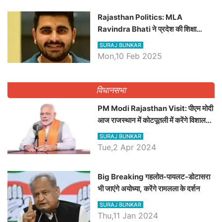
Rajasthan Politics: MLA
Ravindra Bhati ने प्रदेश की शिक्षा
व्यवस्था पर उठाए सवाल, Madan
SURAJ BUNKAR
Dilawar पर हमला करते हुए गिनवाये खाली
Mon,10 Feb 2025
पद
विधानसभा
PM Modi Rajasthan Visit: पीएम मोदी
आज राजस्थान में कोटपूतली में करेंगे विशाल
रैली, एक सभा से 8 सीटों पर साधेगें निशाना
SURAJ BUNKAR
Tue,2 Apr 2024
Big Breaking गहलोत-पायलट-डोटासरा
भी जाएंगे अयोध्या, करेंगे रामलला के दर्शन
SURAJ BUNKAR
Thu,11 Jan 2024