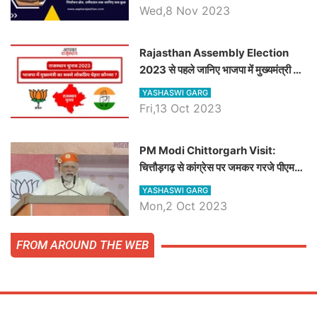
जानिये हनुमानगढ़ विधानसभा सीट के ताजा
Wed,8 Nov 2023
समीकरण
Rajasthan Assembly Election
2023 से पहले जानिए भाजपा में मुख्यमंत्री का
सबसे लोकप्रिय चेहरा कौनसा ?
YASHASWI GARG
Fri,13 Oct 2023
PM Modi Chittorgarh Visit:
चित्तौड़गढ़ से कांग्रेस पर जमकर गरजे पीएम
मोदी, जाने प्रधानमंत्री के भाषण की बड़ी
YASHASWI GARG
बातें, देखें वीडियो
Mon,2 Oct 2023
FROM AROUND THE WEB