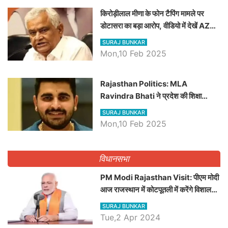
किरोड़ीलाल मीणा के फोन टैपिंग मामले पर
डोटासरा का बड़ा आरोप, वीडियो में देखें AZ
बड़ी खबरें
SURAJ BUNKAR
Mon,10 Feb 2025
Rajasthan Politics: MLA
Ravindra Bhati ने प्रदेश की शिक्षा
व्यवस्था पर उठाए सवाल, Madan
SURAJ BUNKAR
Dilawar पर हमला करते हुए गिनवाये खाली
Mon,10 Feb 2025
पद
विधानसभा
PM Modi Rajasthan Visit: पीएम मोदी
आज राजस्थान में कोटपूतली में करेंगे विशाल
रैली, एक सभा से 8 सीटों पर साधेगें निशाना
SURAJ BUNKAR
Tue,2 Apr 2024