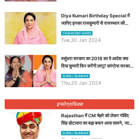
Diya Kumari Birthday Special में
जानिए इनका राजकुमारी से राजस्थान की
डिप्टी सीएम बनने तक का सफर, एक क्लिक में
YASHASWI GARG
जाने पूरा जीवन परिचय
Tue,30 Jan 2024
वसुंधरा सरकार का 2018 का ये आदेश क्या
दिया कुमारी फिर करेंगी लागू? कांग्रेस सरकार
ने किया था निरस्त
SURAJ BUNKAR
Thu,25 Jan 2024
इन्फोग्राफिक्स
Rajasthan में CM चेहरे को लेकर गोविंद
सिंह डोटासरा का बड़ा बयान आया सामने, जानें
विचार
SURAJ BUNKAR