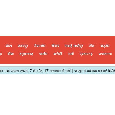
कोटा
उदयपुर
जैसलमेर
सीकर
सवाई माधोपुर
टोंक
बाड़मेर
ढ़
दौसा
हनुमानगढ़
जालौर
करौली
पाली
प्रतापगढ़
राजसमन्द