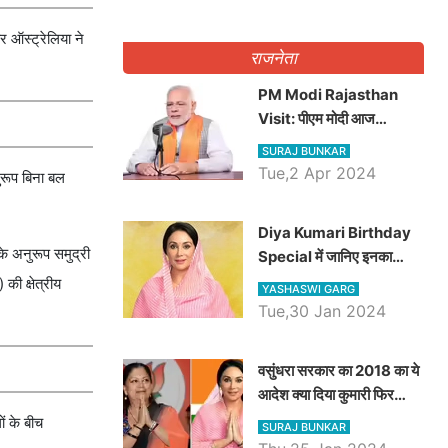
 ऑस्ट्रेलिया ने
राजनेता
PM Modi Rajasthan
Visit: पीएम मोदी आज
राजस्थान में कोटपूतली में करेंगे
SURAJ BUNKAR
विशाल रैली, एक सभा से 8 सीटों
Tue,2 Apr 2024
नुरूप बिना बल
पर साधेगें निशाना
Diya Kumari Birthday
के अनुरूप समुद्री
Special में जानिए इनका
राजकुमारी से राजस्थान की
ी क्षेत्रीय
YASHASWI GARG
डिप्टी सीएम बनने तक का सफर,
Tue,30 Jan 2024
एक क्लिक में जाने पूरा जीवन
परिचय
वसुंधरा सरकार का 2018 का ये
आदेश क्या दिया कुमारी फिर
करेंगी लागू? कांग्रेस सरकार ने
ों के बीच
SURAJ BUNKAR
किया था निरस्त