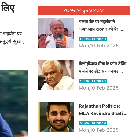
 लिए
राजस्थान चुनाव 2023
गलता पीठ पर गहलोत ने
भजनलाल सरकार को घेरा,
षा सहयोग पर
Video में देखें अब तक बड़ी
SURAJ BUNKAR
मुद्री सुरक्षा,
खबरें
Mon,10 Feb 2025
किरोड़ीलाल मीणा के फोन टैपिंग
मामले पर डोटासरा का बड़ा
आरोप, वीडियो में देखें AZ बड़ी
SURAJ BUNKAR
खबरें
Mon,10 Feb 2025
Rajasthan Politics:
MLA Ravindra Bhati ने
प्रदेश की शिक्षा व्यवस्था पर
SURAJ BUNKAR
उठाए सवाल, Madan
Mon,10 Feb 2025
Dilawar पर हमला करते हुए