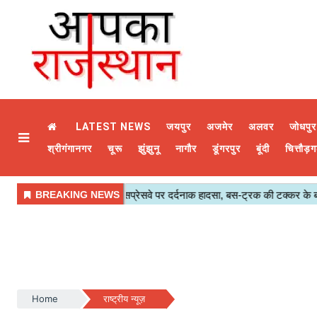
LATEST NEWS
जयपुर
अजमेर
अलवर
जोधपुर
श्रीगंगानगर
चूरू
झुंझुनू
नागौर
डूंगरपुर
बूंदी
चित्तौड़ग
Home
राष्ट्रीय न्यूज़