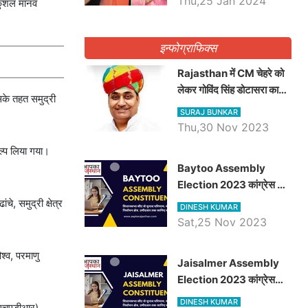
Thu,25 Jan 2024
ए कुशल मानव
इन्फोग्राफिक्स
Rajasthan में CM चेहरे को
लेकर गोविंद सिंह डोटासरा का
इसके तहत समुद्री
बड़ा बयान आया सामने, जानें
SURAJ BUNKAR
विचार
Thu,30 Nov 2023
कल्प लिया गया।
Baytoo Assembly
Election 2023 कांग्रेस से
हरीश चौधरी तो बालाराम मुंड होंगे
े, समुद्री क्षेत्र
DINESH KUMAR
भाजपा उम्मीदवार, जानिये बायतू
Sat,25 Nov 2023
विधानसभा सीट के ताजा
समीकरण
श्व, परमाणु
​​​​​​​Jaisalmer Assembly
Election 2023 कांग्रेस
रूपा राम मेघवाल तो छोटु सिंह
DINESH KUMAR
 (एचएडीआर)