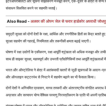
इंटरऑपरेबिलिटी और सूचना साझाकरण मजबूत करने, एक-दूसरे के क्षेत्रों से सैन्य विमान
संसाधन विकसित करने पर सहमति जताई।
Also Read -
अलवर की ओपन जेल से फरार हार्डकोर अपराधी जोधपुर ज
समुद्री सुरक्षा को दोनों देशों के रक्षा, आर्थिक और रणनीतिक हितों का केंद्र बताते
सुरक्षा सहयोग की गहराई, नियमितता और तकनीकी क्षमता बढ़ाई जाएगी।
घोषणा में रक्षा उद्योगों के एकीकरण, रक्षा आपूर्ति श्रृंखला को अधिक मजबूत और लचीला
साथ ही साइबर सुरक्षा, महत्वपूर्ण और उभरती प्रौद्योगिकियों तथा आपूर्ति श्रृंख
भारत और ऑस्ट्रेलिया ने क्षेत्र में आतंकवादी खतरों से जुड़ी सूचनाओं के आदान-प्रद
और ऑनलाइन कट्टरपंथ से निपटने में सहयोग बढ़ाने का भी फैसला किया।
दोनों देशों ने अनियमित प्रवासन, मानव तस्करी और अंतरराष्ट्रीय संगठित अपराध के
अप्रसार और सत्यापन योग्य वैश्विक परमाणु निरस्त्रीकरण के प्रति भी अपनी प्रतिबद
संयुक्त घोषणा में भारत और ऑस्ट्रेलिया ने अमेरिका और जापान सहित अन्य इंडो-प