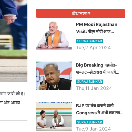
गिनवाये खाली पद
विधानसभा
PM Modi Rajasthan
Visit: पीएम मोदी आज
राजस्थान में कोटपूतली में करेंगे
SURAJ BUNKAR
विशाल रैली, एक सभा से 8 सीटों
Tue,2 Apr 2024
पर साधेगें निशाना
Big Breaking गहलोत-
पायलट-डोटासरा भी जाएंगे
अयोध्या, करेंगे रामलला के दर्शन
SURAJ BUNKAR
Thu,11 Jan 2024
ोषणा जारी की है।
 सहयोग और आपदा
BJP पर तंज कसने वाली
Congress ने अभी तक तय
नहीं किया नेता प्रतिपक्ष, जानें
SURAJ BUNKAR
कौन होगा दावेदार
Tue,9 Jan 2024