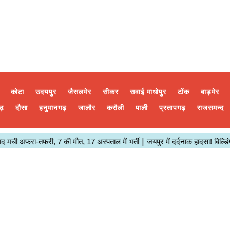
कोटा
उदयपुर
जैसलमेर
सीकर
सवाई माधोपुर
टोंक
बाड़मेर
ढ़
दौसा
हनुमानगढ़
जालौर
करौली
पाली
प्रतापगढ़
राजसमन्द