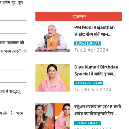
दर्शन हुए, पूरा
राजनेता
PM Modi Rajasthan
Visit: पीएम मोदी आज
राजस्थान में कोटपूतली में करेंगे
 बाबा महाकाल को
SURAJ BUNKAR
विशाल रैली, एक सभा से 8 सीटों
Tue,2 Apr 2024
व्य भस्म आरती की
पर साधेगें निशाना
Diya Kumari Birthday
Special में जानिए इनका
राजकुमारी से राजस्थान की
YASHASWI GARG
डिप्टी सीएम बनने तक का सफर,
Tue,30 Jan 2024
 में श्रद्धालु
एक क्लिक में जाने पूरा जीवन
परिचय
वसुंधरा सरकार का 2018 का ये
ग होता है। भस्म
आदेश क्या दिया कुमारी फिर
करेंगी लागू? कांग्रेस सरकार ने
SURAJ BUNKAR
किया था निरस्त