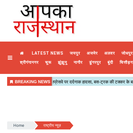
LATEST NEWS
जयपुर
अजमेर
अलवर
जोधपुर
श्रीगंगानगर
चूरू
झुंझुनू
नागौर
डूंगरपुर
बूंदी
चित्तौड़ग
Home
राष्ट्रीय न्यूज़