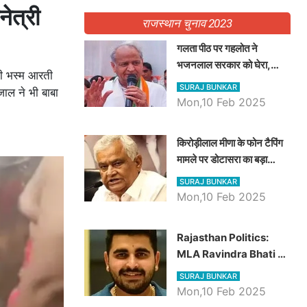
ेत्री
राजस्थान चुनाव 2023
गलता पीठ पर गहलोत ने
भजनलाल सरकार को घेरा,
की भस्म आरती
Video में देखें अब तक बड़ी
SURAJ BUNKAR
जाल ने भी बाबा
खबरें
Mon,10 Feb 2025
किरोड़ीलाल मीणा के फोन टैपिंग
मामले पर डोटासरा का बड़ा
आरोप, वीडियो में देखें AZ बड़ी
SURAJ BUNKAR
खबरें
Mon,10 Feb 2025
Rajasthan Politics:
MLA Ravindra Bhati ने
प्रदेश की शिक्षा व्यवस्था पर
SURAJ BUNKAR
उठाए सवाल, Madan
Mon,10 Feb 2025
Dilawar पर हमला करते हुए