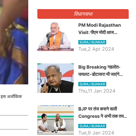
गिनवाये खाली पद
विधानसभा
PM Modi Rajasthan
Visit: पीएम मोदी आज
राजस्थान में कोटपूतली में करेंगे
SURAJ BUNKAR
विशाल रैली, एक सभा से 8 सीटों
Tue,2 Apr 2024
पर साधेगें निशाना
Big Breaking गहलोत-
पायलट-डोटासरा भी जाएंगे
अयोध्या, करेंगे रामलला के दर्शन
SURAJ BUNKAR
Thu,11 Jan 2024
गई। इस अलौकिक
BJP पर तंज कसने वाली
Congress ने अभी तक तय
नहीं किया नेता प्रतिपक्ष, जानें
SURAJ BUNKAR
कौन होगा दावेदार
Tue,9 Jan 2024