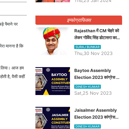
Thu,25 Jan 2024
इन्फोग्राफिक्स
़े पैमाने पर
Rajasthan में CM चेहरे को
लेकर गोविंद सिंह डोटासरा का
बड़ा बयान आया सामने, जानें
रा मानना ​​है कि
SURAJ BUNKAR
विचार
Thu,30 Nov 2023
्सा लिया। आज हम
Baytoo Assembly
ती है, वैसी कहीं
Election 2023 कांग्रेस से
हरीश चौधरी तो बालाराम मुंड होंगे
DINESH KUMAR
भाजपा उम्मीदवार, जानिये बायतू
Sat,25 Nov 2023
विधानसभा सीट के ताजा
समीकरण
​​​​​​​Jaisalmer Assembly
Election 2023 कांग्रेस
रूपा राम मेघवाल तो छोटु सिंह
DINESH KUMAR