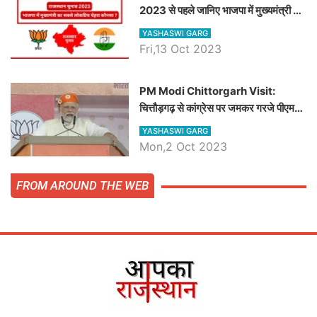
2023 से पहले जानिए भाजपा में मुख्यमंत्री का
सबसे लोकप्रिय चेहरा कौनसा ?
YASHASWI GARG
Fri,13 Oct 2023
PM Modi Chittorgarh Visit:
चित्तौड़गढ़ से कांग्रेस पर जमकर गरजे पीएम
मोदी, जाने प्रधानमंत्री के भाषण की बड़ी
YASHASWI GARG
बातें, देखें वीडियो
Mon,2 Oct 2023
FROM AROUND THE WEB