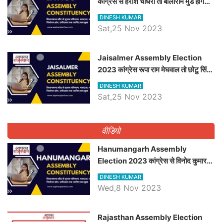
कांग्रेस से हरीश चौधरी तो बालाराम मुंड होंगे
भाजपा उम्मीदवार, जानिये बायतू विधानसभा
DINESH KUMAR
सीट के ताजा समीकरण
Sat,25 Nov 2023
​​​​​​​Jaisalmer Assembly Election
2023 कांग्रेस रूपा राम मेघवाल तो छोटु सिंह
भाटी होंगे भाजपा उम्मीदवार, जानिये जैसलमेर
DINESH KUMAR
विधानसभा सीट के ताजा समीकरण
Sat,25 Nov 2023
वीडियो
Hanumangarh Assembly
Election 2023 कांग्रेस से विनोद कुमार
चौधरी तो अमित चौधरी होंगे भाजपा उम्मीदवार,
DINESH KUMAR
जानिये हनुमानगढ़ विधानसभा सीट के ताजा
Wed,8 Nov 2023
समीकरण
Rajasthan Assembly Election