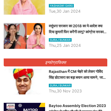
डिप्टी सीएम बनने तक का सफर, एक क्लिक में
YASHASWI GARG
जाने पूरा जीवन परिचय
Tue,30 Jan 2024
वसुंधरा सरकार का 2018 का ये आदेश क्या
दिया कुमारी फिर करेंगी लागू? कांग्रेस सरकार
ने किया था निरस्त
SURAJ BUNKAR
Thu,25 Jan 2024
इन्फोग्राफिक्स
Rajasthan में CM चेहरे को लेकर गोविंद
सिंह डोटासरा का बड़ा बयान आया सामने, जानें
विचार
SURAJ BUNKAR
Thu,30 Nov 2023
Baytoo Assembly Election 2023