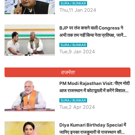
SURAJ BUNKAR
Thu,11 Jan 2024
BJP पर तंज कसने वाली Congress ने
अभी तक तय नहीं किया नेता प्रतिपक्ष, जानें
कौन होगा दावेदार
SURAJ BUNKAR
Tue,9 Jan 2024
राजनेता
PM Modi Rajasthan Visit: पीएम मोदी
आज राजस्थान में कोटपूतली में करेंगे विशाल
रैली, एक सभा से 8 सीटों पर साधेगें निशाना
SURAJ BUNKAR
Tue,2 Apr 2024
Diya Kumari Birthday Special में
जानिए इनका राजकुमारी से राजस्थान की