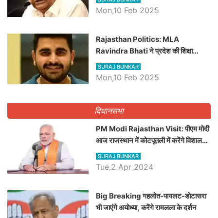
Mon,10 Feb 2025
Rajasthan Politics: MLA
Ravindra Bhati ने प्रदेश की शिक्षा
व्यवस्था पर उठाए सवाल, Madan
SURAJ BUNKAR
Dilawar पर हमला करते हुए गिनवाये खाली
Mon,10 Feb 2025
पद
विधानसभा
PM Modi Rajasthan Visit: पीएम मोदी
आज राजस्थान में कोटपूतली में करेंगे विशाल
रैली, एक सभा से 8 सीटों पर साधेगें निशाना
SURAJ BUNKAR
Tue,2 Apr 2024
Big Breaking गहलोत-पायलट-डोटासरा
भी जाएंगे अयोध्या, करेंगे रामलला के दर्शन