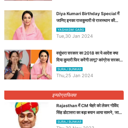
Diya Kumari Birthday Special में
जानिए इनका राजकुमारी से राजस्थान की
डिप्टी सीएम बनने तक का सफर, एक क्लिक में
YASHASWI GARG
जाने पूरा जीवन परिचय
Tue,30 Jan 2024
वसुंधरा सरकार का 2018 का ये आदेश क्या
दिया कुमारी फिर करेंगी लागू? कांग्रेस सरकार
ने किया था निरस्त
SURAJ BUNKAR
Thu,25 Jan 2024
इन्फोग्राफिक्स
Rajasthan में CM चेहरे को लेकर गोविंद
सिंह डोटासरा का बड़ा बयान आया सामने, जानें
विचार
SURAJ BUNKAR
Thu,30 Nov 2023