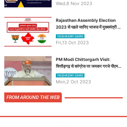
जानिये हनुमानगढ़ विधानसभा सीट के ताजा
Wed,8 Nov 2023
समीकरण
Rajasthan Assembly Election
2023 से पहले जानिए भाजपा में मुख्यमंत्री का
सबसे लोकप्रिय चेहरा कौनसा ?
YASHASWI GARG
Fri,13 Oct 2023
PM Modi Chittorgarh Visit:
चित्तौड़गढ़ से कांग्रेस पर जमकर गरजे पीएम
मोदी, जाने प्रधानमंत्री के भाषण की बड़ी
YASHASWI GARG
बातें, देखें वीडियो
Mon,2 Oct 2023
FROM AROUND THE WEB