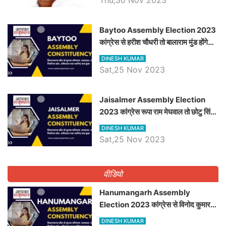
Baytoo Assembly Election 2023
कांग्रेस से हरीश चौधरी तो बालाराम मुंड होंगे
भाजपा उम्मीदवार, जानिये बायतू विधानसभा
DINESH KUMAR
सीट के ताजा समीकरण
Sat,25 Nov 2023
​​​​​​​Jaisalmer Assembly Election
2023 कांग्रेस रूपा राम मेघवाल तो छोटु सिंह
भाटी होंगे भाजपा उम्मीदवार, जानिये जैसलमेर
DINESH KUMAR
विधानसभा सीट के ताजा समीकरण
Sat,25 Nov 2023
वीडियो
Hanumangarh Assembly
Election 2023 कांग्रेस से विनोद कुमार
चौधरी तो अमित चौधरी होंगे भाजपा उम्मीदवार,
DINESH KUMAR