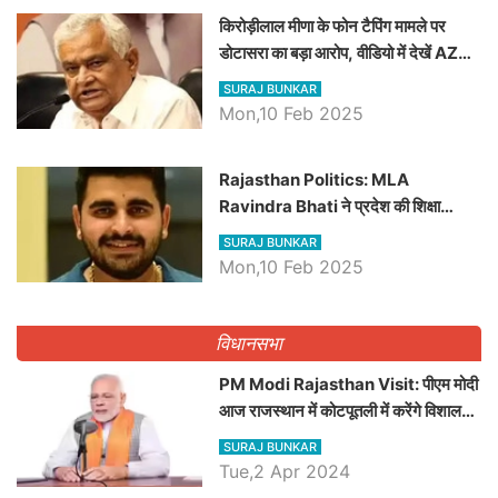
किरोड़ीलाल मीणा के फोन टैपिंग मामले पर
डोटासरा का बड़ा आरोप, वीडियो में देखें AZ
बड़ी खबरें
SURAJ BUNKAR
Mon,10 Feb 2025
Rajasthan Politics: MLA
Ravindra Bhati ने प्रदेश की शिक्षा
व्यवस्था पर उठाए सवाल, Madan
SURAJ BUNKAR
Dilawar पर हमला करते हुए गिनवाये खाली
Mon,10 Feb 2025
पद
विधानसभा
PM Modi Rajasthan Visit: पीएम मोदी
आज राजस्थान में कोटपूतली में करेंगे विशाल
रैली, एक सभा से 8 सीटों पर साधेगें निशाना
SURAJ BUNKAR
Tue,2 Apr 2024