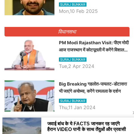
व्यवस्था पर उठाए सवाल, Madan
SURAJ BUNKAR
Dilawar पर हमला करते हुए गिनवाये खाली
Mon,10 Feb 2025
पद
विधानसभा
PM Modi Rajasthan Visit: पीएम मोदी
आज राजस्थान में कोटपूतली में करेंगे विशाल
रैली, एक सभा से 8 सीटों पर साधेगें निशाना
SURAJ BUNKAR
Tue,2 Apr 2024
Big Breaking गहलोत-पायलट-डोटासरा
भी जाएंगे अयोध्या, करेंगे रामलला के दर्शन
SURAJ BUNKAR
Thu,11 Jan 2024
BJP पर तंज कसने वाली Congress ने
अभी तक तय नहीं किया नेता प्रतिपक्ष, जानें