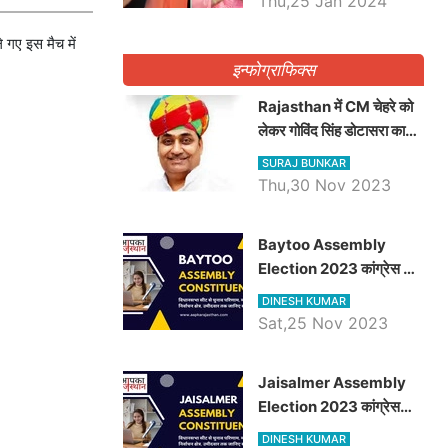
Thu,25 Jan 2024
े गए इस मैच में
इन्फोग्राफिक्स
Rajasthan में CM चेहरे को
लेकर गोविंद सिंह डोटासरा का
बड़ा बयान आया सामने, जानें
SURAJ BUNKAR
विचार
Thu,30 Nov 2023
Baytoo Assembly
Election 2023 कांग्रेस से
हरीश चौधरी तो बालाराम मुंड होंगे
DINESH KUMAR
भाजपा उम्मीदवार, जानिये बायतू
Sat,25 Nov 2023
विधानसभा सीट के ताजा
समीकरण
​​​​​​​Jaisalmer Assembly
Election 2023 कांग्रेस
रूपा राम मेघवाल तो छोटु सिंह
DINESH KUMAR