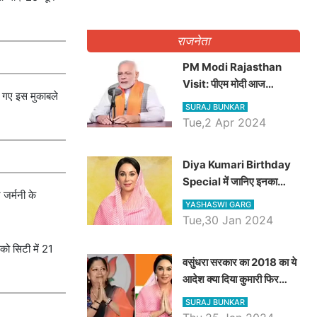
राजनेता
PM Modi Rajasthan
Visit: पीएम मोदी आज
े गए इस मुकाबले
राजस्थान में कोटपूतली में करेंगे
SURAJ BUNKAR
विशाल रैली, एक सभा से 8 सीटों
Tue,2 Apr 2024
पर साधेगें निशाना
Diya Kumari Birthday
Special में जानिए इनका
 जर्मनी के
राजकुमारी से राजस्थान की
YASHASWI GARG
डिप्टी सीएम बनने तक का सफर,
Tue,30 Jan 2024
एक क्लिक में जाने पूरा जीवन
को सिटी में 21
परिचय
वसुंधरा सरकार का 2018 का ये
आदेश क्या दिया कुमारी फिर
करेंगी लागू? कांग्रेस सरकार ने
SURAJ BUNKAR
किया था निरस्त