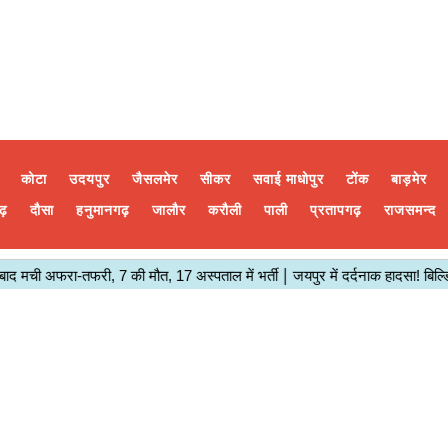
कोटा
उदयपुर
जैसलमेर
सीकर
सवाई माधोपुर
टोंक
बाड़मेर
ढ़
दौसा
हनुमानगढ़
जालौर
करौली
पाली
प्रतापगढ़
राजसमन्द