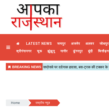
LATEST NEWS
जयपुर
अजमेर
अलवर
जोधपुर
श्रीगंगानगर
चूरू
झुंझुनू
नागौर
डूंगरपुर
बूंदी
चित्तौड़ग
Home
राष्ट्रीय न्यूज़