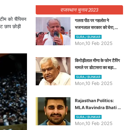
राजस्थान चुनाव 2023
टीम को चैंपियन
गलता पीठ पर गहलोत ने
ट छाप छोड़ी
भजनलाल सरकार को घेरा,
Video में देखें अब तक बड़ी
SURAJ BUNKAR
खबरें
Mon,10 Feb 2025
किरोड़ीलाल मीणा के फोन टैपिंग
मामले पर डोटासरा का बड़ा
आरोप, वीडियो में देखें AZ बड़ी
SURAJ BUNKAR
खबरें
Mon,10 Feb 2025
Rajasthan Politics:
MLA Ravindra Bhati ने
प्रदेश की शिक्षा व्यवस्था पर
SURAJ BUNKAR
उठाए सवाल, Madan
Mon,10 Feb 2025
Dilawar पर हमला करते हुए