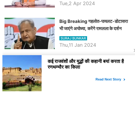
Tue,2 Apr 2024
Big Breaking गहलोत-पायलट-डोटासरा
भी जाएंगे अयोध्या, करेंगे रामलला के दर्शन
SURAJ BUNKAR
Thu,11 Jan 2024
BJP पर तंज कसने वाली Congress ने
अभी तक तय नहीं किया नेता प्रतिपक्ष, जानें
कौन होगा दावेदार
SURAJ BUNKAR
Tue,9 Jan 2024
राजनेता
PM Modi Rajasthan Visit: पीएम मोदी
आज राजस्थान में कोटपूतली में करेंगे विशाल
रैली, एक सभा से 8 सीटों पर साधेगें निशाना