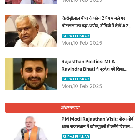
किरोड़ीलाल मीणा के फोन टैपिंग मामले पर
डोटासरा का बड़ा आरोप, वीडियो में देखें AZ
बड़ी खबरें
SURAJ BUNKAR
Mon,10 Feb 2025
Rajasthan Politics: MLA
Ravindra Bhati ने प्रदेश की शिक्षा
व्यवस्था पर उठाए सवाल, Madan
SURAJ BUNKAR
Dilawar पर हमला करते हुए गिनवाये खाली
Mon,10 Feb 2025
पद
विधानसभा
PM Modi Rajasthan Visit: पीएम मोदी
आज राजस्थान में कोटपूतली में करेंगे विशाल
रैली, एक सभा से 8 सीटों पर साधेगें निशाना
SURAJ BUNKAR