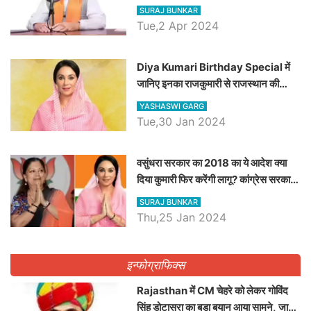
रैली, एक सभा से 8 सीटों पर साधेगें निशाना
SURAJ BUNKAR
Tue,2 Apr 2024
Diya Kumari Birthday Special में
जानिए इनका राजकुमारी से राजस्थान की
डिप्टी सीएम बनने तक का सफर, एक क्लिक में
YASHASWI GARG
जाने पूरा जीवन परिचय
Tue,30 Jan 2024
वसुंधरा सरकार का 2018 का ये आदेश क्या
दिया कुमारी फिर करेंगी लागू? कांग्रेस सरकार
ने किया था निरस्त
SURAJ BUNKAR
Thu,25 Jan 2024
इन्फोग्राफिक्स
Rajasthan में CM चेहरे को लेकर गोविंद
सिंह डोटासरा का बड़ा बयान आया सामने, जानें