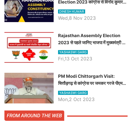
Election 2023 कांग्रेस से विनोद कुमार
चौधरी तो अमित चौधरी होंगे भाजपा उम्मीदवार,
DINESH KUMAR
जानिये हनुमानगढ़ विधानसभा सीट के ताजा
Wed,8 Nov 2023
समीकरण
Rajasthan Assembly Election
2023 से पहले जानिए भाजपा में मुख्यमंत्री का
सबसे लोकप्रिय चेहरा कौनसा ?
YASHASWI GARG
Fri,13 Oct 2023
PM Modi Chittorgarh Visit:
चित्तौड़गढ़ से कांग्रेस पर जमकर गरजे पीएम
मोदी, जाने प्रधानमंत्री के भाषण की बड़ी
YASHASWI GARG
बातें, देखें वीडियो
Mon,2 Oct 2023
FROM AROUND THE WEB