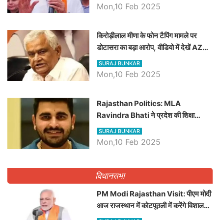
Mon,10 Feb 2025
किरोड़ीलाल मीणा के फोन टैपिंग मामले पर
डोटासरा का बड़ा आरोप, वीडियो में देखें AZ
बड़ी खबरें
SURAJ BUNKAR
Mon,10 Feb 2025
Rajasthan Politics: MLA
Ravindra Bhati ने प्रदेश की शिक्षा
व्यवस्था पर उठाए सवाल, Madan
SURAJ BUNKAR
Dilawar पर हमला करते हुए गिनवाये खाली
Mon,10 Feb 2025
पद
विधानसभा
PM Modi Rajasthan Visit: पीएम मोदी
आज राजस्थान में कोटपूतली में करेंगे विशाल
रैली, एक सभा से 8 सीटों पर साधेगें निशाना