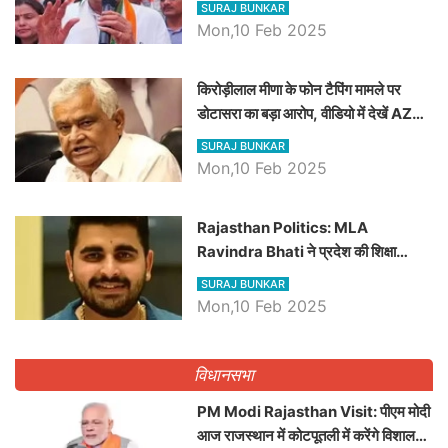
SURAJ BUNKAR
Mon,10 Feb 2025
किरोड़ीलाल मीणा के फोन टैपिंग मामले पर
डोटासरा का बड़ा आरोप, वीडियो में देखें AZ
बड़ी खबरें
SURAJ BUNKAR
Mon,10 Feb 2025
Rajasthan Politics: MLA
Ravindra Bhati ने प्रदेश की शिक्षा
व्यवस्था पर उठाए सवाल, Madan
SURAJ BUNKAR
Dilawar पर हमला करते हुए गिनवाये खाली
Mon,10 Feb 2025
पद
विधानसभा
PM Modi Rajasthan Visit: पीएम मोदी
आज राजस्थान में कोटपूतली में करेंगे विशाल