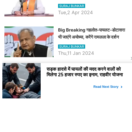
रैली, एक सभा से 8 सीटों पर साधेगें निशाना
SURAJ BUNKAR
Tue,2 Apr 2024
Big Breaking गहलोत-पायलट-डोटासरा
भी जाएंगे अयोध्या, करेंगे रामलला के दर्शन
SURAJ BUNKAR
Thu,11 Jan 2024
BJP पर तंज कसने वाली Congress ने
अभी तक तय नहीं किया नेता प्रतिपक्ष, जानें
कौन होगा दावेदार
SURAJ BUNKAR
Tue,9 Jan 2024
राजनेता
PM Modi Rajasthan Visit: पीएम मोदी
आज राजस्थान में कोटपूतली में करेंगे विशाल