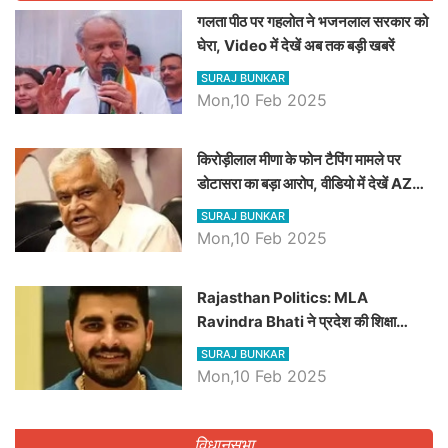
गलता पीठ पर गहलोत ने भजनलाल सरकार को
घेरा, Video में देखें अब तक बड़ी खबरें
SURAJ BUNKAR
Mon,10 Feb 2025
किरोड़ीलाल मीणा के फोन टैपिंग मामले पर
डोटासरा का बड़ा आरोप, वीडियो में देखें AZ
बड़ी खबरें
SURAJ BUNKAR
Mon,10 Feb 2025
Rajasthan Politics: MLA
Ravindra Bhati ने प्रदेश की शिक्षा
व्यवस्था पर उठाए सवाल, Madan
SURAJ BUNKAR
Dilawar पर हमला करते हुए गिनवाये खाली
Mon,10 Feb 2025
पद
विधानसभा