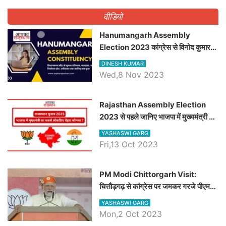
वीडियो
Hanumangarh Assembly
Election 2023 कांग्रेस से विनोद कुमार
चौधरी तो अमित चौधरी होंगे भाजपा उम्मीदवार,
DINESH KUMAR
जानिये हनुमानगढ़ विधानसभा सीट के ताजा
Wed,8 Nov 2023
समीकरण
Rajasthan Assembly Election
2023 से पहले जानिए भाजपा में मुख्यमंत्री का
सबसे लोकप्रिय चेहरा कौनसा ?
YASHASWI GARG
Fri,13 Oct 2023
PM Modi Chittorgarh Visit:
चित्तौड़गढ़ से कांग्रेस पर जमकर गरजे पीएम
मोदी, जाने प्रधानमंत्री के भाषण की बड़ी
YASHASWI GARG
बातें, देखें वीडियो
Mon,2 Oct 2023