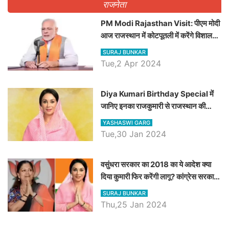
राजनेता
PM Modi Rajasthan Visit: पीएम मोदी
आज राजस्थान में कोटपूतली में करेंगे विशाल
रैली, एक सभा से 8 सीटों पर साधेगें निशाना
SURAJ BUNKAR
Tue,2 Apr 2024
Diya Kumari Birthday Special में
जानिए इनका राजकुमारी से राजस्थान की
डिप्टी सीएम बनने तक का सफर, एक क्लिक में
YASHASWI GARG
जाने पूरा जीवन परिचय
Tue,30 Jan 2024
वसुंधरा सरकार का 2018 का ये आदेश क्या
दिया कुमारी फिर करेंगी लागू? कांग्रेस सरकार
ने किया था निरस्त
SURAJ BUNKAR
Thu,25 Jan 2024