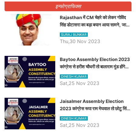
इन्फोग्राफिक्स
Rajasthan में CM चेहरे को लेकर गोविंद
सिंह डोटासरा का बड़ा बयान आया सामने, जानें
विचार
SURAJ BUNKAR
Thu,30 Nov 2023
Baytoo Assembly Election 2023
कांग्रेस से हरीश चौधरी तो बालाराम मुंड होंगे
भाजपा उम्मीदवार, जानिये बायतू विधानसभा
DINESH KUMAR
सीट के ताजा समीकरण
Sat,25 Nov 2023
​​​​​​​Jaisalmer Assembly Election
2023 कांग्रेस रूपा राम मेघवाल तो छोटु सिंह
भाटी होंगे भाजपा उम्मीदवार, जानिये जैसलमेर
DINESH KUMAR
विधानसभा सीट के ताजा समीकरण
Sat,25 Nov 2023