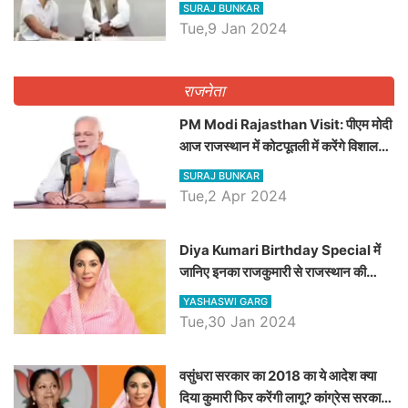
कौन होगा दावेदार
SURAJ BUNKAR
Tue,9 Jan 2024
राजनेता
PM Modi Rajasthan Visit: पीएम मोदी
आज राजस्थान में कोटपूतली में करेंगे विशाल
रैली, एक सभा से 8 सीटों पर साधेगें निशाना
SURAJ BUNKAR
Tue,2 Apr 2024
Diya Kumari Birthday Special में
जानिए इनका राजकुमारी से राजस्थान की
डिप्टी सीएम बनने तक का सफर, एक क्लिक में
YASHASWI GARG
जाने पूरा जीवन परिचय
Tue,30 Jan 2024
वसुंधरा सरकार का 2018 का ये आदेश क्या
दिया कुमारी फिर करेंगी लागू? कांग्रेस सरकार