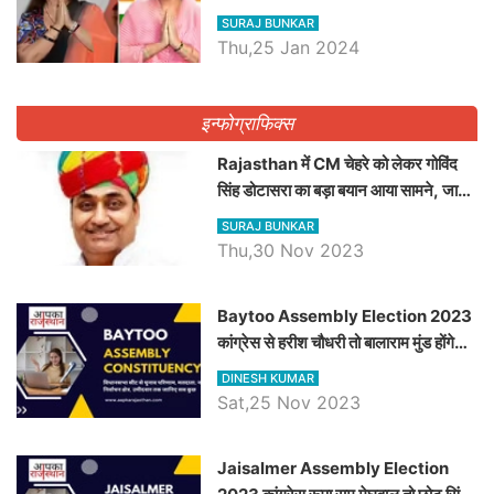
ने किया था निरस्त
SURAJ BUNKAR
Thu,25 Jan 2024
इन्फोग्राफिक्स
Rajasthan में CM चेहरे को लेकर गोविंद
सिंह डोटासरा का बड़ा बयान आया सामने, जानें
विचार
SURAJ BUNKAR
Thu,30 Nov 2023
Baytoo Assembly Election 2023
कांग्रेस से हरीश चौधरी तो बालाराम मुंड होंगे
भाजपा उम्मीदवार, जानिये बायतू विधानसभा
DINESH KUMAR
सीट के ताजा समीकरण
Sat,25 Nov 2023
​​​​​​​Jaisalmer Assembly Election