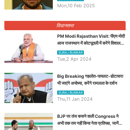
Dilawar पर हमला करते हुए गिनवाये खाली
Mon,10 Feb 2025
पद
विधानसभा
PM Modi Rajasthan Visit: पीएम मोदी
आज राजस्थान में कोटपूतली में करेंगे विशाल
रैली, एक सभा से 8 सीटों पर साधेगें निशाना
SURAJ BUNKAR
Tue,2 Apr 2024
Big Breaking गहलोत-पायलट-डोटासरा
भी जाएंगे अयोध्या, करेंगे रामलला के दर्शन
SURAJ BUNKAR
Thu,11 Jan 2024
BJP पर तंज कसने वाली Congress ने
अभी तक तय नहीं किया नेता प्रतिपक्ष, जानें