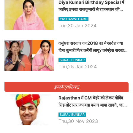
Diya Kumari Birthday Special में
जानिए इनका राजकुमारी से राजस्थान की
डिप्टी सीएम बनने तक का सफर, एक क्लिक में
YASHASWI GARG
जाने पूरा जीवन परिचय
Tue,30 Jan 2024
वसुंधरा सरकार का 2018 का ये आदेश क्या
दिया कुमारी फिर करेंगी लागू? कांग्रेस सरकार
ने किया था निरस्त
SURAJ BUNKAR
Thu,25 Jan 2024
इन्फोग्राफिक्स
Rajasthan में CM चेहरे को लेकर गोविंद
सिंह डोटासरा का बड़ा बयान आया सामने, जानें
विचार
SURAJ BUNKAR
Thu,30 Nov 2023