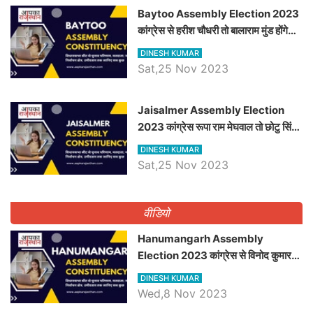
Baytoo Assembly Election 2023
कांग्रेस से हरीश चौधरी तो बालाराम मुंड होंगे
भाजपा उम्मीदवार, जानिये बायतू विधानसभा
DINESH KUMAR
सीट के ताजा समीकरण
Sat,25 Nov 2023
​​​​​​​Jaisalmer Assembly Election
2023 कांग्रेस रूपा राम मेघवाल तो छोटु सिंह
भाटी होंगे भाजपा उम्मीदवार, जानिये जैसलमेर
DINESH KUMAR
विधानसभा सीट के ताजा समीकरण
Sat,25 Nov 2023
वीडियो
Hanumangarh Assembly
Election 2023 कांग्रेस से विनोद कुमार
चौधरी तो अमित चौधरी होंगे भाजपा उम्मीदवार,
DINESH KUMAR
जानिये हनुमानगढ़ विधानसभा सीट के ताजा
Wed,8 Nov 2023
समीकरण