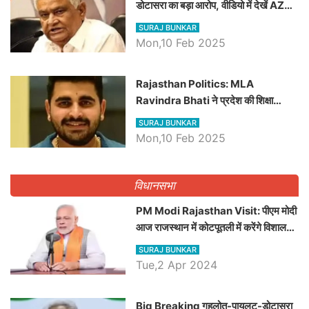
डोटासरा का बड़ा आरोप, वीडियो में देखें AZ
बड़ी खबरें
SURAJ BUNKAR
Mon,10 Feb 2025
Rajasthan Politics: MLA
Ravindra Bhati ने प्रदेश की शिक्षा
व्यवस्था पर उठाए सवाल, Madan
SURAJ BUNKAR
Dilawar पर हमला करते हुए गिनवाये खाली
Mon,10 Feb 2025
पद
विधानसभा
PM Modi Rajasthan Visit: पीएम मोदी
आज राजस्थान में कोटपूतली में करेंगे विशाल
रैली, एक सभा से 8 सीटों पर साधेगें निशाना
SURAJ BUNKAR
Tue,2 Apr 2024
Big Breaking गहलोत-पायलट-डोटासरा