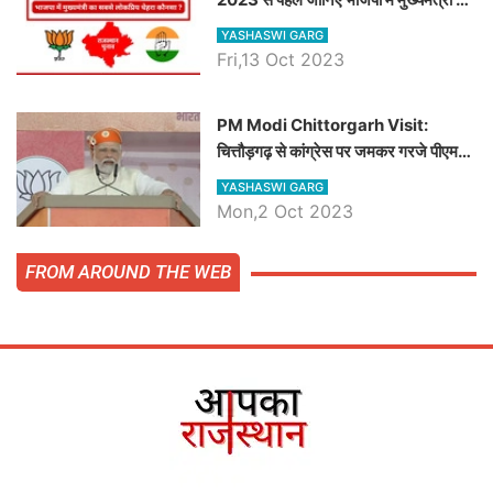
सबसे लोकप्रिय चेहरा कौनसा ?
YASHASWI GARG
Fri,13 Oct 2023
PM Modi Chittorgarh Visit:
चित्तौड़गढ़ से कांग्रेस पर जमकर गरजे पीएम
मोदी, जाने प्रधानमंत्री के भाषण की बड़ी
YASHASWI GARG
बातें, देखें वीडियो
Mon,2 Oct 2023
FROM AROUND THE WEB