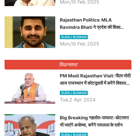
Mon,10 Feb 2025
Rajasthan Politics: MLA
Ravindra Bhati ने प्रदेश की शिक्षा
व्यवस्था पर उठाए सवाल, Madan
SURAJ BUNKAR
Dilawar पर हमला करते हुए गिनवाये खाली
Mon,10 Feb 2025
पद
विधानसभा
PM Modi Rajasthan Visit: पीएम मोदी
आज राजस्थान में कोटपूतली में करेंगे विशाल
रैली, एक सभा से 8 सीटों पर साधेगें निशाना
SURAJ BUNKAR
Tue,2 Apr 2024
Big Breaking गहलोत-पायलट-डोटासरा
भी जाएंगे अयोध्या, करेंगे रामलला के दर्शन
SURAJ BUNKAR