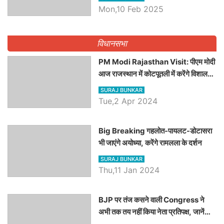
Dilawar पर हमला करते हुए गिनवाये खाली
Mon,10 Feb 2025
पद
विधानसभा
PM Modi Rajasthan Visit: पीएम मोदी
आज राजस्थान में कोटपूतली में करेंगे विशाल
रैली, एक सभा से 8 सीटों पर साधेगें निशाना
SURAJ BUNKAR
Tue,2 Apr 2024
Big Breaking गहलोत-पायलट-डोटासरा
भी जाएंगे अयोध्या, करेंगे रामलला के दर्शन
SURAJ BUNKAR
Thu,11 Jan 2024
BJP पर तंज कसने वाली Congress ने
अभी तक तय नहीं किया नेता प्रतिपक्ष, जानें
कौन होगा दावेदार