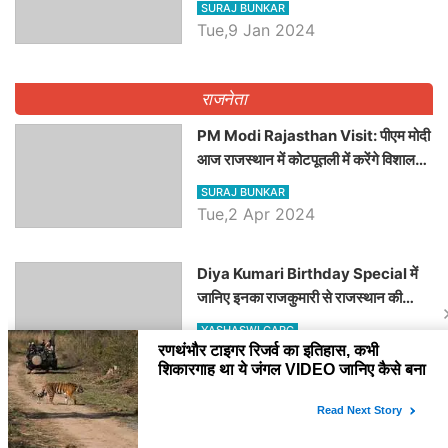
SURAJ BUNKAR
Tue,9 Jan 2024
राजनेता
PM Modi Rajasthan Visit: पीएम मोदी
आज राजस्थान में कोटपूतली में करेंगे विशाल
रैली, एक सभा से 8 सीटों पर साधेगें निशाना
SURAJ BUNKAR
Tue,2 Apr 2024
Diya Kumari Birthday Special में
जानिए इनका राजकुमारी से राजस्थान की
डिप्टी सीएम बनने तक का सफर, एक क्लिक में
YASHASWI GARG
जाने पूरा जीवन परिचय
Tue,30 Jan 2024
वसुंधरा सरकार का 2018 का ये आदेश क्या
दिया कुमारी फिर करेंगी लागू? कांग्रेस सरकार