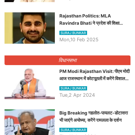
Rajasthan Politics: MLA
Ravindra Bhati ने प्रदेश की शिक्षा
व्यवस्था पर उठाए सवाल, Madan
SURAJ BUNKAR
Dilawar पर हमला करते हुए गिनवाये खाली
Mon,10 Feb 2025
पद
विधानसभा
PM Modi Rajasthan Visit: पीएम मोदी
आज राजस्थान में कोटपूतली में करेंगे विशाल
रैली, एक सभा से 8 सीटों पर साधेगें निशाना
SURAJ BUNKAR
Tue,2 Apr 2024
Big Breaking गहलोत-पायलट-डोटासरा
भी जाएंगे अयोध्या, करेंगे रामलला के दर्शन
SURAJ BUNKAR