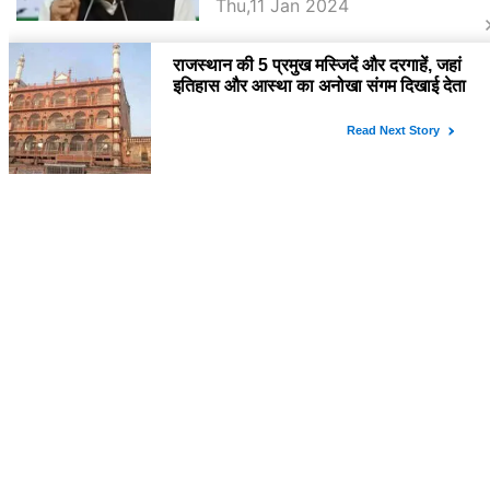
Thu,11 Jan 2024
BJP पर तंज कसने वाली Congress ने
अभी तक तय नहीं किया नेता प्रतिपक्ष, जानें
कौन होगा दावेदार
SURAJ BUNKAR
Tue,9 Jan 2024
राजनेता
PM Modi Rajasthan Visit: पीएम मोदी
आज राजस्थान में कोटपूतली में करेंगे विशाल
रैली, एक सभा से 8 सीटों पर साधेगें निशाना
SURAJ BUNKAR
Tue,2 Apr 2024
Diya Kumari Birthday Special में
जानिए इनका राजकुमारी से राजस्थान की
डिप्टी सीएम बनने तक का सफर, एक क्लिक में
YASHASWI GARG