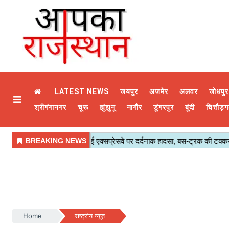
LATEST NEWS
जयपुर
अजमेर
अलवर
जोधपुर
श्रीगंगानगर
चूरू
झुंझुनू
नागौर
डूंगरपुर
बूंदी
चित्तौड़ग
Home
राष्ट्रीय न्यूज़