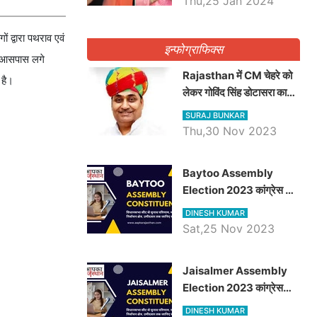
Thu,25 Jan 2024
 द्वारा पथराव एवं
इन्फोग्राफिक्स
वं आसपास लगे
Rajasthan में CM चेहरे को
 है।
लेकर गोविंद सिंह डोटासरा का
बड़ा बयान आया सामने, जानें
SURAJ BUNKAR
विचार
Thu,30 Nov 2023
Baytoo Assembly
Election 2023 कांग्रेस से
हरीश चौधरी तो बालाराम मुंड होंगे
DINESH KUMAR
भाजपा उम्मीदवार, जानिये बायतू
Sat,25 Nov 2023
विधानसभा सीट के ताजा
समीकरण
​​​​​​​Jaisalmer Assembly
Election 2023 कांग्रेस
रूपा राम मेघवाल तो छोटु सिंह
DINESH KUMAR