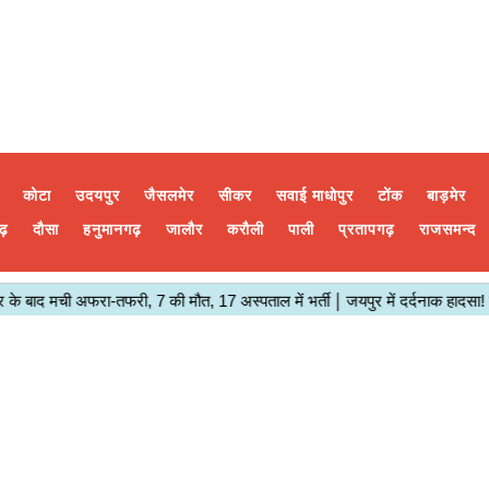
कोटा
उदयपुर
जैसलमेर
सीकर
सवाई माधोपुर
टोंक
बाड़मेर
ढ़
दौसा
हनुमानगढ़
जालौर
करौली
पाली
प्रतापगढ़
राजसमन्द