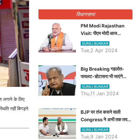
गिनवाये खाली पद
विधानसभा
PM Modi Rajasthan
Visit: पीएम मोदी आज
राजस्थान में कोटपूतली में करेंगे
SURAJ BUNKAR
विशाल रैली, एक सभा से 8 सीटों
Tue,2 Apr 2024
पर साधेगें निशाना
Big Breaking गहलोत-
पायलट-डोटासरा भी जाएंगे
अयोध्या, करेंगे रामलला के दर्शन
SURAJ BUNKAR
Thu,11 Jan 2024
श लगाने के लिए
्थिति नहीं बिगड़ने
BJP पर तंज कसने वाली
Congress ने अभी तक तय
नहीं किया नेता प्रतिपक्ष, जानें
SURAJ BUNKAR
कौन होगा दावेदार
Tue,9 Jan 2024