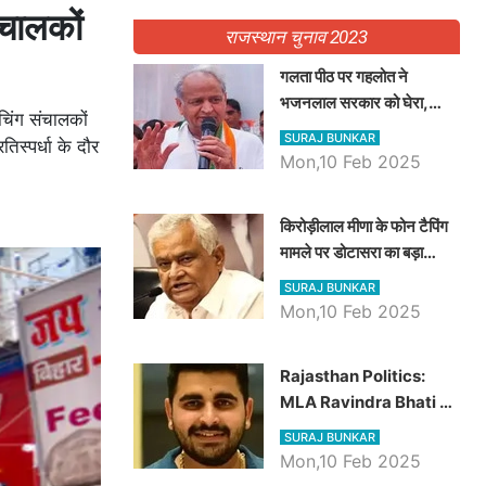
ंचालकों
राजस्थान चुनाव 2023
गलता पीठ पर गहलोत ने
भजनलाल सरकार को घेरा,
िंग संचालकों
Video में देखें अब तक बड़ी
SURAJ BUNKAR
िस्पर्धा के दौर
खबरें
Mon,10 Feb 2025
किरोड़ीलाल मीणा के फोन टैपिंग
मामले पर डोटासरा का बड़ा
आरोप, वीडियो में देखें AZ बड़ी
SURAJ BUNKAR
खबरें
Mon,10 Feb 2025
Rajasthan Politics:
MLA Ravindra Bhati ने
प्रदेश की शिक्षा व्यवस्था पर
SURAJ BUNKAR
उठाए सवाल, Madan
Mon,10 Feb 2025
Dilawar पर हमला करते हुए