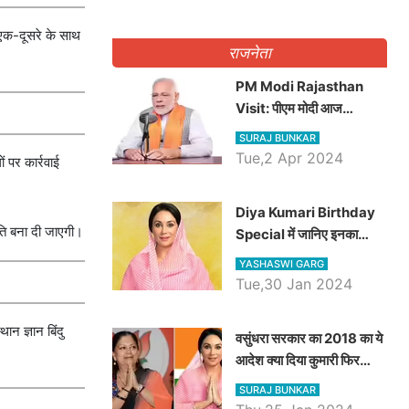
ं एक-दूसरे के साथ
राजनेता
PM Modi Rajasthan
Visit: पीएम मोदी आज
राजस्थान में कोटपूतली में करेंगे
SURAJ BUNKAR
विशाल रैली, एक सभा से 8 सीटों
Tue,2 Apr 2024
 पर कार्रवाई
पर साधेगें निशाना
Diya Kumari Birthday
ीति बना दी जाएगी।
Special में जानिए इनका
राजकुमारी से राजस्थान की
YASHASWI GARG
डिप्टी सीएम बनने तक का सफर,
Tue,30 Jan 2024
एक क्लिक में जाने पूरा जीवन
परिचय
न ज्ञान बिंदु
वसुंधरा सरकार का 2018 का ये
आदेश क्या दिया कुमारी फिर
करेंगी लागू? कांग्रेस सरकार ने
SURAJ BUNKAR
किया था निरस्त