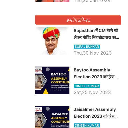
Thu,25 Jan 2024
इन्फोग्राफिक्स
Rajasthan में CM चेहरे को
लेकर गोविंद सिंह डोटासरा का
बड़ा बयान आया सामने, जानें
SURAJ BUNKAR
विचार
Thu,30 Nov 2023
Baytoo Assembly
Election 2023 कांग्रेस से
हरीश चौधरी तो बालाराम मुंड होंगे
DINESH KUMAR
भाजपा उम्मीदवार, जानिये बायतू
Sat,25 Nov 2023
विधानसभा सीट के ताजा
समीकरण
​​​​​​​Jaisalmer Assembly
Election 2023 कांग्रेस
रूपा राम मेघवाल तो छोटु सिंह
DINESH KUMAR