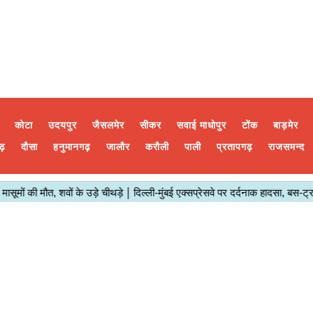
कोटा
उदयपुर
जैसलमेर
सीकर
सवाई माधोपुर
टोंक
बाड़मेर
ढ़
दौसा
हनुमानगढ़
जालौर
करौली
पाली
प्रतापगढ़
राजसमन्द