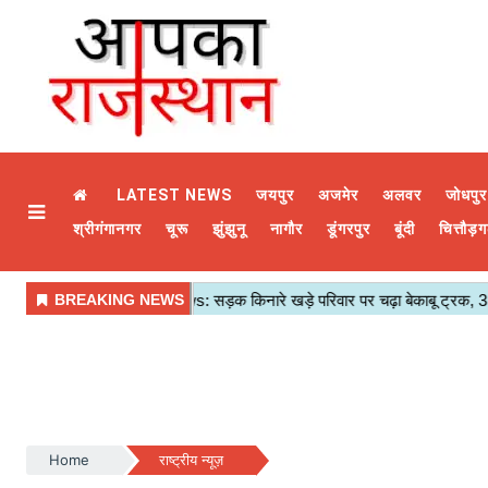
LATEST NEWS
जयपुर
अजमेर
अलवर
जोधपुर
श्रीगंगानगर
चूरू
झुंझुनू
नागौर
डूंगरपुर
बूंदी
चित्तौड़ग
Home
राष्ट्रीय न्यूज़