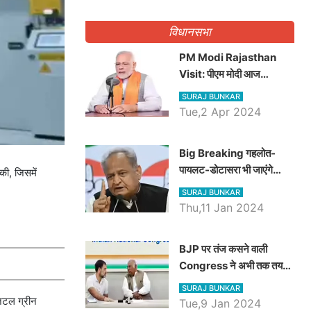
गिनवाये खाली पद
विधानसभा
PM Modi Rajasthan
Visit: पीएम मोदी आज
राजस्थान में कोटपूतली में करेंगे
SURAJ BUNKAR
विशाल रैली, एक सभा से 8 सीटों
Tue,2 Apr 2024
पर साधेगें निशाना
Big Breaking गहलोत-
पायलट-डोटासरा भी जाएंगे
की, जिसमें
अयोध्या, करेंगे रामलला के दर्शन
SURAJ BUNKAR
Thu,11 Jan 2024
BJP पर तंज कसने वाली
Congress ने अभी तक तय
नहीं किया नेता प्रतिपक्ष, जानें
SURAJ BUNKAR
कौन होगा दावेदार
जिटल ग्रीन
Tue,9 Jan 2024