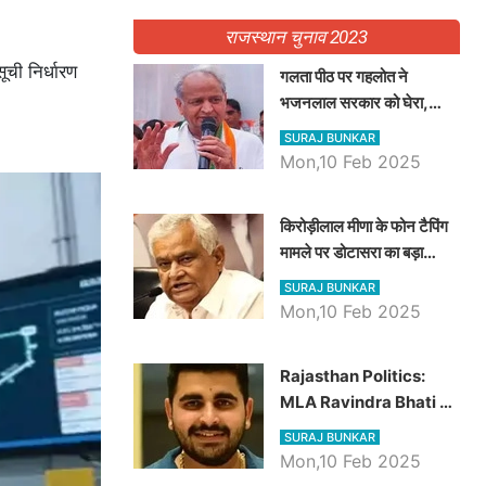
राजस्थान चुनाव 2023
ूची निर्धारण
गलता पीठ पर गहलोत ने
भजनलाल सरकार को घेरा,
Video में देखें अब तक बड़ी
SURAJ BUNKAR
खबरें
Mon,10 Feb 2025
किरोड़ीलाल मीणा के फोन टैपिंग
मामले पर डोटासरा का बड़ा
आरोप, वीडियो में देखें AZ बड़ी
SURAJ BUNKAR
खबरें
Mon,10 Feb 2025
Rajasthan Politics:
MLA Ravindra Bhati ने
प्रदेश की शिक्षा व्यवस्था पर
SURAJ BUNKAR
उठाए सवाल, Madan
Mon,10 Feb 2025
Dilawar पर हमला करते हुए