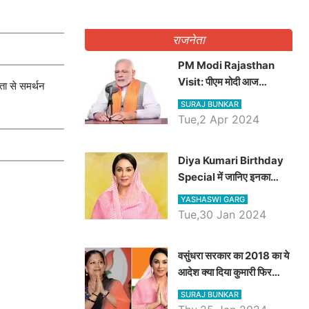
राजनेता
PM Modi Rajasthan
Visit: पीएम मोदी आज
ता से समर्थन
राजस्थान में कोटपूतली में करेंगे
SURAJ BUNKAR
विशाल रैली, एक सभा से 8 सीटों
Tue,2 Apr 2024
पर साधेगें निशाना
Diya Kumari Birthday
Special में जानिए इनका
राजकुमारी से राजस्थान की
YASHASWI GARG
डिप्टी सीएम बनने तक का सफर,
Tue,30 Jan 2024
एक क्लिक में जाने पूरा जीवन
परिचय
वसुंधरा सरकार का 2018 का ये
आदेश क्या दिया कुमारी फिर
करेंगी लागू? कांग्रेस सरकार ने
SURAJ BUNKAR
किया था निरस्त