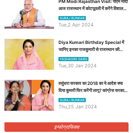
PM Modi Rajasthan Visit: पीएम मोदी
आज राजस्थान में कोटपूतली में करेंगे विशाल
रैली, एक सभा से 8 सीटों पर साधेगें निशाना
SURAJ BUNKAR
Tue,2 Apr 2024
Diya Kumari Birthday Special में
जानिए इनका राजकुमारी से राजस्थान की
डिप्टी सीएम बनने तक का सफर, एक क्लिक में
YASHASWI GARG
जाने पूरा जीवन परिचय
Tue,30 Jan 2024
वसुंधरा सरकार का 2018 का ये आदेश क्या
दिया कुमारी फिर करेंगी लागू? कांग्रेस सरकार
ने किया था निरस्त
SURAJ BUNKAR
Thu,25 Jan 2024
इन्फोग्राफिक्स