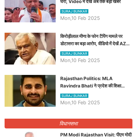
घेरा, Video में देखें अब तक बड़ी खबरें
SURAJ BUNKAR
Mon,10 Feb 2025
किरोड़ीलाल मीणा के फोन टैपिंग मामले पर
डोटासरा का बड़ा आरोप, वीडियो में देखें AZ
बड़ी खबरें
SURAJ BUNKAR
Mon,10 Feb 2025
Rajasthan Politics: MLA
Ravindra Bhati ने प्रदेश की शिक्षा
व्यवस्था पर उठाए सवाल, Madan
SURAJ BUNKAR
Dilawar पर हमला करते हुए गिनवाये खाली
Mon,10 Feb 2025
पद
विधानसभा
PM Modi Rajasthan Visit: पीएम मोदी