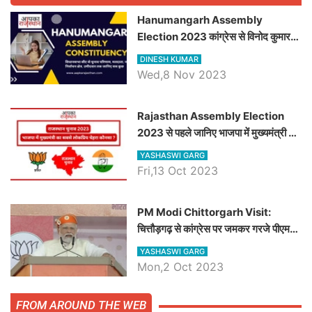
Hanumangarh Assembly
Election 2023 कांग्रेस से विनोद कुमार
चौधरी तो अमित चौधरी होंगे भाजपा उम्मीदवार,
DINESH KUMAR
जानिये हनुमानगढ़ विधानसभा सीट के ताजा
Wed,8 Nov 2023
समीकरण
Rajasthan Assembly Election
2023 से पहले जानिए भाजपा में मुख्यमंत्री का
सबसे लोकप्रिय चेहरा कौनसा ?
YASHASWI GARG
Fri,13 Oct 2023
PM Modi Chittorgarh Visit:
चित्तौड़गढ़ से कांग्रेस पर जमकर गरजे पीएम
मोदी, जाने प्रधानमंत्री के भाषण की बड़ी
YASHASWI GARG
बातें, देखें वीडियो
Mon,2 Oct 2023
FROM AROUND THE WEB