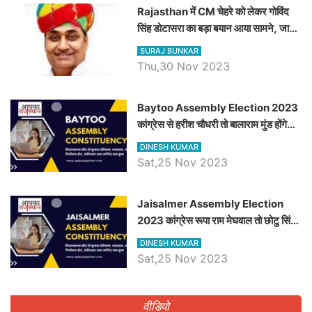
Rajasthan में CM चेहरे को लेकर गोविंद
सिंह डोटासरा का बड़ा बयान आया सामने, जानें
विचार
SURAJ BUNKAR
Thu,30 Nov 2023
Baytoo Assembly Election 2023
कांग्रेस से हरीश चौधरी तो बालाराम मुंड होंगे
भाजपा उम्मीदवार, जानिये बायतू विधानसभा
DINESH KUMAR
सीट के ताजा समीकरण
Sat,25 Nov 2023
​​​​​​​Jaisalmer Assembly Election
2023 कांग्रेस रूपा राम मेघवाल तो छोटु सिंह
भाटी होंगे भाजपा उम्मीदवार, जानिये जैसलमेर
DINESH KUMAR
विधानसभा सीट के ताजा समीकरण
Sat,25 Nov 2023
वीडियो