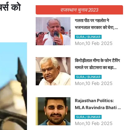
र्स को
राजस्थान चुनाव 2023
गलता पीठ पर गहलोत ने
भजनलाल सरकार को घेरा,
Video में देखें अब तक बड़ी
SURAJ BUNKAR
खबरें
Mon,10 Feb 2025
किरोड़ीलाल मीणा के फोन टैपिंग
मामले पर डोटासरा का बड़ा
आरोप, वीडियो में देखें AZ बड़ी
SURAJ BUNKAR
खबरें
Mon,10 Feb 2025
Rajasthan Politics:
MLA Ravindra Bhati ने
प्रदेश की शिक्षा व्यवस्था पर
SURAJ BUNKAR
उठाए सवाल, Madan
Mon,10 Feb 2025
Dilawar पर हमला करते हुए