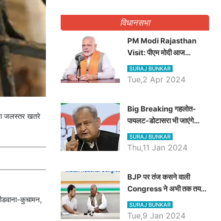
गिनवाये खाली पद
विधानसभा
PM Modi Rajasthan
Visit: पीएम मोदी आज
राजस्थान में कोटपूतली में करेंगे
SURAJ BUNKAR
विशाल रैली, एक सभा से 8 सीटों
Tue,2 Apr 2024
पर साधेगें निशाना
Big Breaking गहलोत-
ं का जलस्तर खतरे
पायलट-डोटासरा भी जाएंगे
अयोध्या, करेंगे रामलला के दर्शन
SURAJ BUNKAR
Thu,11 Jan 2024
BJP पर तंज कसने वाली
Congress ने अभी तक तय
 डीडवाना-कुचामन,
नहीं किया नेता प्रतिपक्ष, जानें
SURAJ BUNKAR
कौन होगा दावेदार
Tue,9 Jan 2024