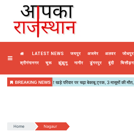
LATEST NEWS
जयपुर
अजमेर
अलवर
जोधपुर
श्रीगंगानगर
चूरू
झुंझुनू
नागौर
डूंगरपुर
बूंदी
चित्तौड़ग
Home
Nagaur