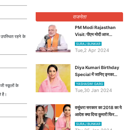
राजनेता
PM Modi Rajasthan
Visit: पीएम मोदी आज
र उपस्थित रहने के
राजस्थान में कोटपूतली में करेंगे
SURAJ BUNKAR
विशाल रैली, एक सभा से 8 सीटों
Tue,2 Apr 2024
पर साधेगें निशाना
Diya Kumari Birthday
Special में जानिए इनका
राजकुमारी से राजस्थान की
YASHASWI GARG
ी स्कूलों के
डिप्टी सीएम बनने तक का सफर,
Tue,30 Jan 2024
ि है।
एक क्लिक में जाने पूरा जीवन
परिचय
वसुंधरा सरकार का 2018 का ये
आदेश क्या दिया कुमारी फिर
करेंगी लागू? कांग्रेस सरकार ने
SURAJ BUNKAR
किया था निरस्त