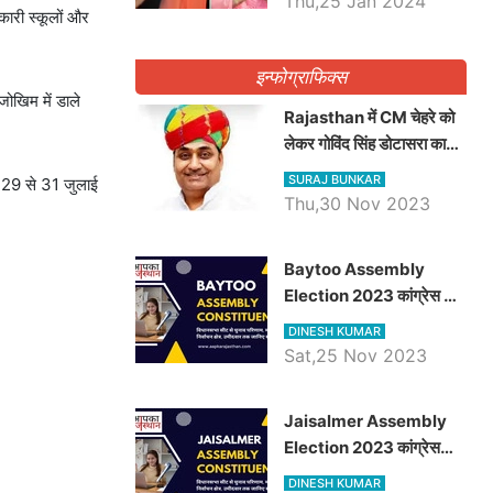
Thu,25 Jan 2024
कारी स्कूलों और
इन्फोग्राफिक्स
जोखिम में डाले
Rajasthan में CM चेहरे को
लेकर गोविंद सिंह डोटासरा का
बड़ा बयान आया सामने, जानें
SURAJ BUNKAR
े 29 से 31 जुलाई
विचार
Thu,30 Nov 2023
Baytoo Assembly
Election 2023 कांग्रेस से
हरीश चौधरी तो बालाराम मुंड होंगे
DINESH KUMAR
भाजपा उम्मीदवार, जानिये बायतू
Sat,25 Nov 2023
विधानसभा सीट के ताजा
समीकरण
​​​​​​​Jaisalmer Assembly
Election 2023 कांग्रेस
रूपा राम मेघवाल तो छोटु सिंह
DINESH KUMAR