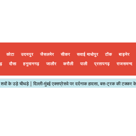
कोटा
उदयपुर
जैसलमेर
सीकर
सवाई माधोपुर
टोंक
बाड़मेर
ढ़
दौसा
हनुमानगढ़
जालौर
करौली
पाली
प्रतापगढ़
राजसमन्द