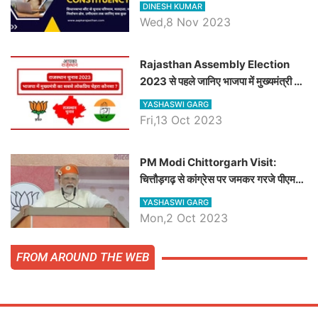
चौधरी तो अमित चौधरी होंगे भाजपा उम्मीदवार,
DINESH KUMAR
जानिये हनुमानगढ़ विधानसभा सीट के ताजा
Wed,8 Nov 2023
समीकरण
Rajasthan Assembly Election
2023 से पहले जानिए भाजपा में मुख्यमंत्री का
सबसे लोकप्रिय चेहरा कौनसा ?
YASHASWI GARG
Fri,13 Oct 2023
PM Modi Chittorgarh Visit:
चित्तौड़गढ़ से कांग्रेस पर जमकर गरजे पीएम
मोदी, जाने प्रधानमंत्री के भाषण की बड़ी
YASHASWI GARG
बातें, देखें वीडियो
Mon,2 Oct 2023
FROM AROUND THE WEB