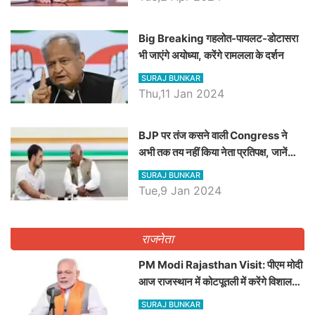
Big Breaking गहलोत-पायलट-डोटासरा
भी जाएंगे अयोध्या, करेंगे रामलला के दर्शन
SURAJ BUNKAR
Thu,11 Jan 2024
BJP पर तंज कसने वाली Congress ने
अभी तक तय नहीं किया नेता प्रतिपक्ष, जानें
कौन होगा दावेदार
SURAJ BUNKAR
Tue,9 Jan 2024
राजनेता
PM Modi Rajasthan Visit: पीएम मोदी
आज राजस्थान में कोटपूतली में करेंगे विशाल
रैली, एक सभा से 8 सीटों पर साधेगें निशाना
SURAJ BUNKAR