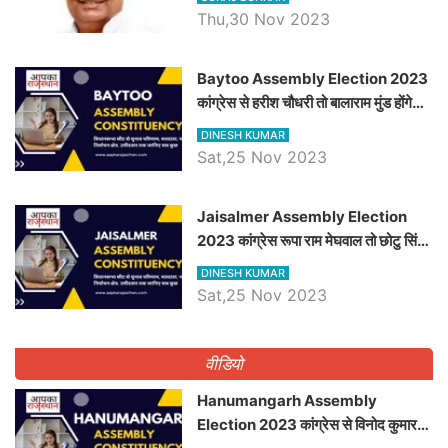
Thu,30 Nov 2023
Baytoo Assembly Election 2023
कांग्रेस से हरीश चौधरी तो बालाराम मुंड होंगे
भाजपा उम्मीदवार, जानिये बायतू विधानसभा
DINESH KUMAR
सीट के ताजा समीकरण
Sat,25 Nov 2023
​​​​​​​Jaisalmer Assembly Election
2023 कांग्रेस रूपा राम मेघवाल तो छोटु सिंह
भाटी होंगे भाजपा उम्मीदवार, जानिये जैसलमेर
DINESH KUMAR
विधानसभा सीट के ताजा समीकरण
Sat,25 Nov 2023
वीडियो
Hanumangarh Assembly
Election 2023 कांग्रेस से विनोद कुमार