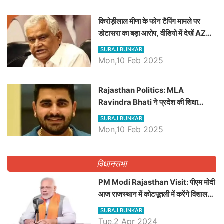
किरोड़ीलाल मीणा के फोन टैपिंग मामले पर
डोटासरा का बड़ा आरोप, वीडियो में देखें AZ
बड़ी खबरें
SURAJ BUNKAR
Mon,10 Feb 2025
Rajasthan Politics: MLA
Ravindra Bhati ने प्रदेश की शिक्षा
व्यवस्था पर उठाए सवाल, Madan
SURAJ BUNKAR
Dilawar पर हमला करते हुए गिनवाये खाली
Mon,10 Feb 2025
पद
विधानसभा
PM Modi Rajasthan Visit: पीएम मोदी
आज राजस्थान में कोटपूतली में करेंगे विशाल
रैली, एक सभा से 8 सीटों पर साधेगें निशाना
SURAJ BUNKAR
Tue,2 Apr 2024