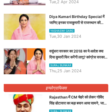
Tue,2 Apr 2024
Diya Kumari Birthday Special में
जानिए इनका राजकुमारी से राजस्थान की
डिप्टी सीएम बनने तक का सफर, एक क्लिक में
YASHASWI GARG
जाने पूरा जीवन परिचय
Tue,30 Jan 2024
वसुंधरा सरकार का 2018 का ये आदेश क्या
दिया कुमारी फिर करेंगी लागू? कांग्रेस सरकार
ने किया था निरस्त
SURAJ BUNKAR
Thu,25 Jan 2024
इन्फोग्राफिक्स
Rajasthan में CM चेहरे को लेकर गोविंद
सिंह डोटासरा का बड़ा बयान आया सामने, जानें
विचार
SURAJ BUNKAR