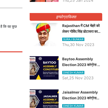
Thu,25 Jan 2024
इन्फोग्राफिक्स
Rajasthan में CM चेहरे को
 है कि वह कुछ
लेकर गोविंद सिंह डोटासरा का
बड़ा बयान आया सामने, जानें
SURAJ BUNKAR
विचार
Thu,30 Nov 2023
Baytoo Assembly
Election 2023 कांग्रेस से
हरीश चौधरी तो बालाराम मुंड होंगे
DINESH KUMAR
भाजपा उम्मीदवार, जानिये बायतू
Sat,25 Nov 2023
विधानसभा सीट के ताजा
समीकरण
​​​​​​​Jaisalmer Assembly
Election 2023 कांग्रेस
रूपा राम मेघवाल तो छोटु सिंह
DINESH KUMAR