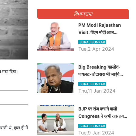
गिनवाये खाली पद
विधानसभा
PM Modi Rajasthan
Visit: पीएम मोदी आज
राजस्थान में कोटपूतली में करेंगे
SURAJ BUNKAR
विशाल रैली, एक सभा से 8 सीटों
Tue,2 Apr 2024
पर साधेगें निशाना
Big Breaking गहलोत-
ंप मचा दिया।
पायलट-डोटासरा भी जाएंगे
अयोध्या, करेंगे रामलला के दर्शन
SURAJ BUNKAR
Thu,11 Jan 2024
BJP पर तंज कसने वाली
Congress ने अभी तक तय
नहीं किया नेता प्रतिपक्ष, जानें
SURAJ BUNKAR
सी थे, हाल ही में
कौन होगा दावेदार
Tue,9 Jan 2024