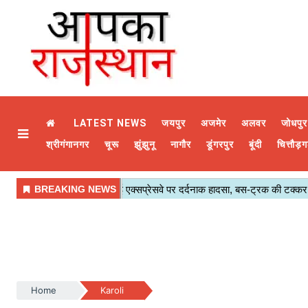
LATEST NEWS
जयपुर
अजमेर
अलवर
जोधपुर
श्रीगंगानगर
चूरू
झुंझुनू
नागौर
डूंगरपुर
बूंदी
चित्तौड़ग
Home
Karoli