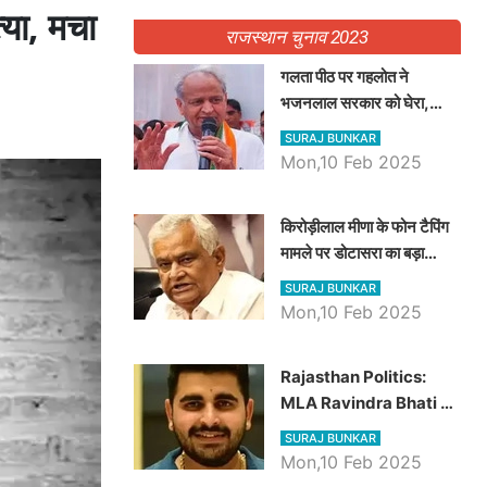
या, मचा
राजस्थान चुनाव 2023
गलता पीठ पर गहलोत ने
भजनलाल सरकार को घेरा,
Video में देखें अब तक बड़ी
SURAJ BUNKAR
खबरें
Mon,10 Feb 2025
किरोड़ीलाल मीणा के फोन टैपिंग
मामले पर डोटासरा का बड़ा
आरोप, वीडियो में देखें AZ बड़ी
SURAJ BUNKAR
खबरें
Mon,10 Feb 2025
Rajasthan Politics:
MLA Ravindra Bhati ने
प्रदेश की शिक्षा व्यवस्था पर
SURAJ BUNKAR
उठाए सवाल, Madan
Mon,10 Feb 2025
Dilawar पर हमला करते हुए