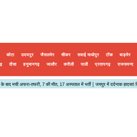
कोटा
उदयपुर
जैसलमेर
सीकर
सवाई माधोपुर
टोंक
बाड़मेर
ढ़
दौसा
हनुमानगढ़
जालौर
करौली
पाली
प्रतापगढ़
राजसमन्द