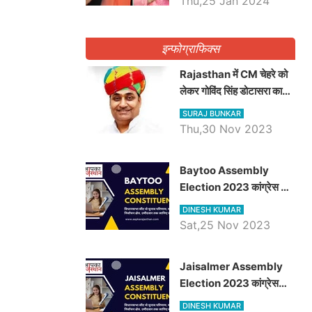
Thu,25 Jan 2024
इन्फोग्राफिक्स
Rajasthan में CM चेहरे को
लेकर गोविंद सिंह डोटासरा का
बड़ा बयान आया सामने, जानें
SURAJ BUNKAR
विचार
Thu,30 Nov 2023
Baytoo Assembly
Election 2023 कांग्रेस से
हरीश चौधरी तो बालाराम मुंड होंगे
DINESH KUMAR
भाजपा उम्मीदवार, जानिये बायतू
Sat,25 Nov 2023
विधानसभा सीट के ताजा
समीकरण
​​​​​​​Jaisalmer Assembly
Election 2023 कांग्रेस
रूपा राम मेघवाल तो छोटु सिंह
DINESH KUMAR