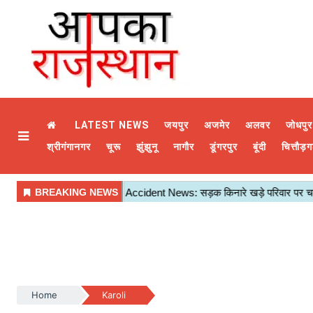
LATEST NEWS
जयपुर
अजमेर
अलवर
जोधपुर
श्रीगंगानगर
चूरू
झुंझुनू
नागौर
डूंगरपुर
बूंदी
चित्तौड़ग
Home
Karoli