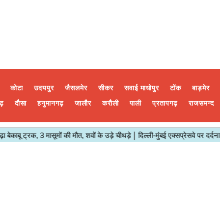
कोटा
उदयपुर
जैसलमेर
सीकर
सवाई माधोपुर
टोंक
बाड़मेर
ढ़
दौसा
हनुमानगढ़
जालौर
करौली
पाली
प्रतापगढ़
राजसमन्द