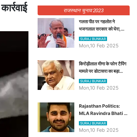
कार्रवाई
राजस्थान चुनाव 2023
गलता पीठ पर गहलोत ने
भजनलाल सरकार को घेरा,
Video में देखें अब तक बड़ी
SURAJ BUNKAR
खबरें
Mon,10 Feb 2025
किरोड़ीलाल मीणा के फोन टैपिंग
मामले पर डोटासरा का बड़ा
आरोप, वीडियो में देखें AZ बड़ी
SURAJ BUNKAR
खबरें
Mon,10 Feb 2025
Rajasthan Politics:
MLA Ravindra Bhati ने
प्रदेश की शिक्षा व्यवस्था पर
SURAJ BUNKAR
उठाए सवाल, Madan
Mon,10 Feb 2025
Dilawar पर हमला करते हुए