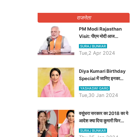
राजनेता
PM Modi Rajasthan
Visit: पीएम मोदी आज
राजस्थान में कोटपूतली में करेंगे
SURAJ BUNKAR
विशाल रैली, एक सभा से 8 सीटों
Tue,2 Apr 2024
पर साधेगें निशाना
Diya Kumari Birthday
Special में जानिए इनका
राजकुमारी से राजस्थान की
YASHASWI GARG
डिप्टी सीएम बनने तक का सफर,
Tue,30 Jan 2024
एक क्लिक में जाने पूरा जीवन
परिचय
वसुंधरा सरकार का 2018 का ये
आदेश क्या दिया कुमारी फिर
करेंगी लागू? कांग्रेस सरकार ने
SURAJ BUNKAR
किया था निरस्त