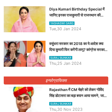
Diya Kumari Birthday Special में
जानिए इनका राजकुमारी से राजस्थान की
डिप्टी सीएम बनने तक का सफर, एक क्लिक में
YASHASWI GARG
जाने पूरा जीवन परिचय
Tue,30 Jan 2024
वसुंधरा सरकार का 2018 का ये आदेश क्या
दिया कुमारी फिर करेंगी लागू? कांग्रेस सरकार
ने किया था निरस्त
SURAJ BUNKAR
Thu,25 Jan 2024
इन्फोग्राफिक्स
Rajasthan में CM चेहरे को लेकर गोविंद
सिंह डोटासरा का बड़ा बयान आया सामने, जानें
विचार
SURAJ BUNKAR
Thu,30 Nov 2023