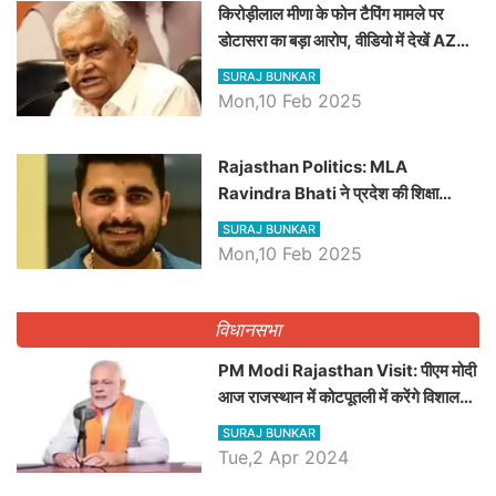
किरोड़ीलाल मीणा के फोन टैपिंग मामले पर
डोटासरा का बड़ा आरोप, वीडियो में देखें AZ
बड़ी खबरें
SURAJ BUNKAR
Mon,10 Feb 2025
Rajasthan Politics: MLA
Ravindra Bhati ने प्रदेश की शिक्षा
व्यवस्था पर उठाए सवाल, Madan
SURAJ BUNKAR
Dilawar पर हमला करते हुए गिनवाये खाली
Mon,10 Feb 2025
पद
विधानसभा
PM Modi Rajasthan Visit: पीएम मोदी
आज राजस्थान में कोटपूतली में करेंगे विशाल
रैली, एक सभा से 8 सीटों पर साधेगें निशाना
SURAJ BUNKAR
Tue,2 Apr 2024