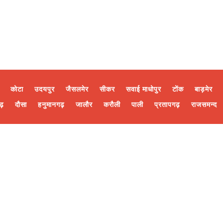
कोटा
उदयपुर
जैसलमेर
सीकर
सवाई माधोपुर
टोंक
बाड़मेर
ढ़
दौसा
हनुमानगढ़
जालौर
करौली
पाली
प्रतापगढ़
राजसमन्द