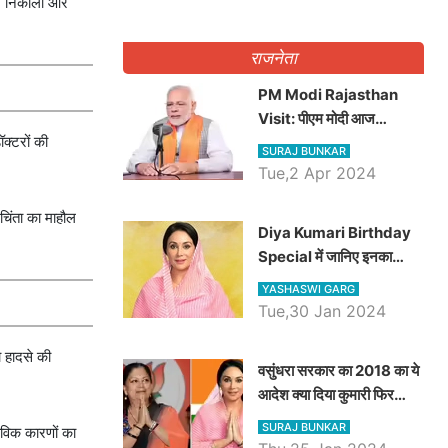
ाहर निकाला और
राजनेता
PM Modi Rajasthan
Visit: पीएम मोदी आज
क्टरों की
राजस्थान में कोटपूतली में करेंगे
SURAJ BUNKAR
विशाल रैली, एक सभा से 8 सीटों
Tue,2 Apr 2024
पर साधेगें निशाना
 चिंता का माहौल
Diya Kumari Birthday
Special में जानिए इनका
राजकुमारी से राजस्थान की
YASHASWI GARG
डिप्टी सीएम बनने तक का सफर,
Tue,30 Jan 2024
एक क्लिक में जाने पूरा जीवन
परिचय
ो हादसे की
वसुंधरा सरकार का 2018 का ये
आदेश क्या दिया कुमारी फिर
करेंगी लागू? कांग्रेस सरकार ने
SURAJ BUNKAR
्तविक कारणों का
किया था निरस्त