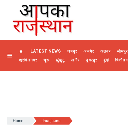
LATEST NEWS
जयपुर
अजमेर
अलवर
जोधपुर
श्रीगंगानगर
चूरू
झुंझुनू
नागौर
डूंगरपुर
बूंदी
चित्तौड़ग
Home
Jhunjhunu