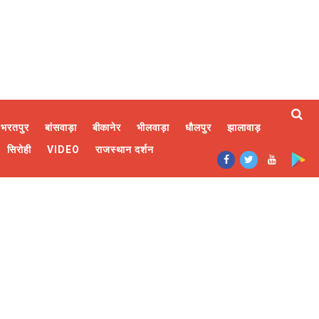
भरतपुर
बांसवाड़ा
बीकानेर
भीलवाड़ा
धौलपुर
झालावाड़
सिरोही
VIDEO
राजस्थान दर्शन