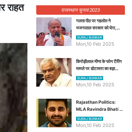
 और राहत
राजस्थान चुनाव 2023
गलता पीठ पर गहलोत ने
भजनलाल सरकार को घेरा,
Video में देखें अब तक बड़ी
SURAJ BUNKAR
खबरें
Mon,10 Feb 2025
किरोड़ीलाल मीणा के फोन टैपिंग
मामले पर डोटासरा का बड़ा
आरोप, वीडियो में देखें AZ बड़ी
SURAJ BUNKAR
खबरें
Mon,10 Feb 2025
Rajasthan Politics:
MLA Ravindra Bhati ने
प्रदेश की शिक्षा व्यवस्था पर
SURAJ BUNKAR
उठाए सवाल, Madan
Mon,10 Feb 2025
Dilawar पर हमला करते हुए