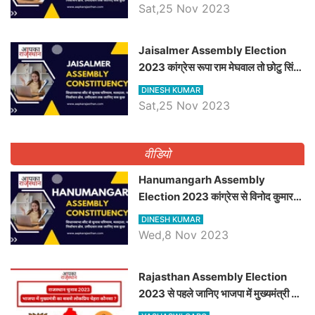
सीट के ताजा समीकरण
Sat,25 Nov 2023
​​​​​​​Jaisalmer Assembly Election
2023 कांग्रेस रूपा राम मेघवाल तो छोटु सिंह
भाटी होंगे भाजपा उम्मीदवार, जानिये जैसलमेर
DINESH KUMAR
विधानसभा सीट के ताजा समीकरण
Sat,25 Nov 2023
वीडियो
Hanumangarh Assembly
Election 2023 कांग्रेस से विनोद कुमार
चौधरी तो अमित चौधरी होंगे भाजपा उम्मीदवार,
DINESH KUMAR
जानिये हनुमानगढ़ विधानसभा सीट के ताजा
Wed,8 Nov 2023
समीकरण
Rajasthan Assembly Election
2023 से पहले जानिए भाजपा में मुख्यमंत्री का
सबसे लोकप्रिय चेहरा कौनसा ?