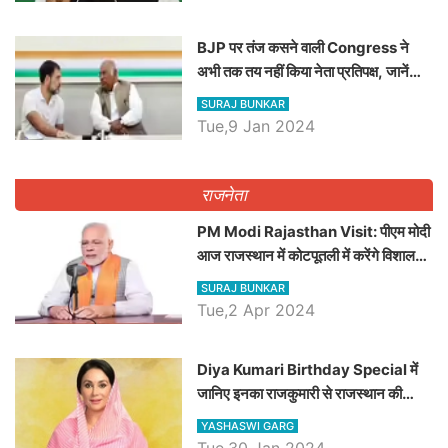
BJP पर तंज कसने वाली Congress ने
अभी तक तय नहीं किया नेता प्रतिपक्ष, जानें
कौन होगा दावेदार
SURAJ BUNKAR
Tue,9 Jan 2024
राजनेता
PM Modi Rajasthan Visit: पीएम मोदी
आज राजस्थान में कोटपूतली में करेंगे विशाल
रैली, एक सभा से 8 सीटों पर साधेगें निशाना
SURAJ BUNKAR
Tue,2 Apr 2024
Diya Kumari Birthday Special में
जानिए इनका राजकुमारी से राजस्थान की
डिप्टी सीएम बनने तक का सफर, एक क्लिक में
YASHASWI GARG
जाने पूरा जीवन परिचय
Tue,30 Jan 2024