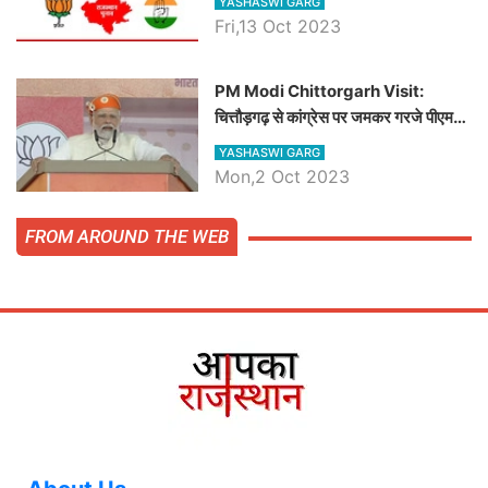
YASHASWI GARG
Fri,13 Oct 2023
PM Modi Chittorgarh Visit:
चित्तौड़गढ़ से कांग्रेस पर जमकर गरजे पीएम
मोदी, जाने प्रधानमंत्री के भाषण की बड़ी
YASHASWI GARG
बातें, देखें वीडियो
Mon,2 Oct 2023
FROM AROUND THE WEB