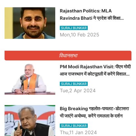
Rajasthan Politics: MLA
Ravindra Bhati ने प्रदेश की शिक्षा
व्यवस्था पर उठाए सवाल, Madan
SURAJ BUNKAR
Dilawar पर हमला करते हुए गिनवाये खाली
Mon,10 Feb 2025
पद
विधानसभा
PM Modi Rajasthan Visit: पीएम मोदी
आज राजस्थान में कोटपूतली में करेंगे विशाल
रैली, एक सभा से 8 सीटों पर साधेगें निशाना
SURAJ BUNKAR
Tue,2 Apr 2024
Big Breaking गहलोत-पायलट-डोटासरा
भी जाएंगे अयोध्या, करेंगे रामलला के दर्शन
SURAJ BUNKAR
Thu,11 Jan 2024