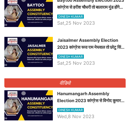
Baytoo Assembly Election 2023
कांग्रेस से हरीश चौधरी तो बालाराम मुंड होंगे
भाजपा उम्मीदवार, जानिये बायतू विधानसभा
DINESH KUMAR
सीट के ताजा समीकरण
Sat,25 Nov 2023
​​​​​​​Jaisalmer Assembly Election
2023 कांग्रेस रूपा राम मेघवाल तो छोटु सिंह
भाटी होंगे भाजपा उम्मीदवार, जानिये जैसलमेर
DINESH KUMAR
विधानसभा सीट के ताजा समीकरण
Sat,25 Nov 2023
वीडियो
Hanumangarh Assembly
Election 2023 कांग्रेस से विनोद कुमार
चौधरी तो अमित चौधरी होंगे भाजपा उम्मीदवार,
DINESH KUMAR
जानिये हनुमानगढ़ विधानसभा सीट के ताजा
Wed,8 Nov 2023
समीकरण