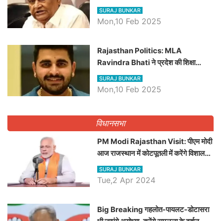
बड़ी खबरें
SURAJ BUNKAR
Mon,10 Feb 2025
Rajasthan Politics: MLA
Ravindra Bhati ने प्रदेश की शिक्षा
व्यवस्था पर उठाए सवाल, Madan
SURAJ BUNKAR
Dilawar पर हमला करते हुए गिनवाये खाली
Mon,10 Feb 2025
पद
विधानसभा
PM Modi Rajasthan Visit: पीएम मोदी
आज राजस्थान में कोटपूतली में करेंगे विशाल
रैली, एक सभा से 8 सीटों पर साधेगें निशाना
SURAJ BUNKAR
Tue,2 Apr 2024
Big Breaking गहलोत-पायलट-डोटासरा