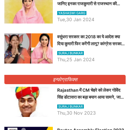
जानिए इनका राजकुमारी से राजस्थान की
डिप्टी सीएम बनने तक का सफर, एक क्लिक में
YASHASWI GARG
जाने पूरा जीवन परिचय
Tue,30 Jan 2024
वसुंधरा सरकार का 2018 का ये आदेश क्या
दिया कुमारी फिर करेंगी लागू? कांग्रेस सरकार
ने किया था निरस्त
SURAJ BUNKAR
Thu,25 Jan 2024
इन्फोग्राफिक्स
Rajasthan में CM चेहरे को लेकर गोविंद
सिंह डोटासरा का बड़ा बयान आया सामने, जानें
विचार
SURAJ BUNKAR
Thu,30 Nov 2023