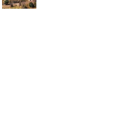
About Us
आपका राजस्थान हिंदी की राजस्थान की सबसे बड़ी न्यूज़ वेबसाइट्स में से एक है.
ब्रेकिंग न्यूज़ और राजस्थान के हर छोटे बड़े शहर हर कसबे की ताज़ातरीन खबरों के लिये
आप हमारी वेबसाईट http://www.aapkarajasthan.com से जुड़े ,ख़बरों के साथ
कदम से कदम मिला कर चलने के लिए आप हमारे सोशल हैंडल्स से भी जुड़ सकते हैं।
https://aapkarajasthan.com/ is part of the 'IndiaToday.in' family
of sites
Contact US
DG Newswala Media Pvt. Ltd.
Editor@newswalamedia.com
contact@newswalamedia.com
Follow US
Copyright © 2021 aapkarajasthan
Contact Us
About Us
Terms and Conditions