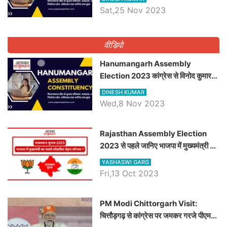
विधानसभा सीट के ताजा समीकरण
Sat,25 Nov 2023
वीडियो
Hanumangarh Assembly
Election 2023 कांग्रेस से विनोद कुमार
चौधरी तो अमित चौधरी होंगे भाजपा उम्मीदवार,
DINESH KUMAR
जानिये हनुमानगढ़ विधानसभा सीट के ताजा
Wed,8 Nov 2023
समीकरण
Rajasthan Assembly Election
2023 से पहले जानिए भाजपा में मुख्यमंत्री का
सबसे लोकप्रिय चेहरा कौनसा ?
YASHASWI GARG
Fri,13 Oct 2023
PM Modi Chittorgarh Visit:
चित्तौड़गढ़ से कांग्रेस पर जमकर गरजे पीएम