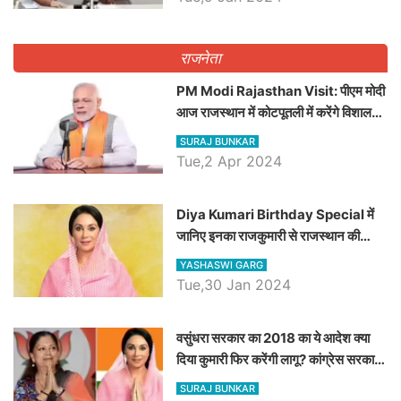
राजनेता
PM Modi Rajasthan Visit: पीएम मोदी
आज राजस्थान में कोटपूतली में करेंगे विशाल
रैली, एक सभा से 8 सीटों पर साधेगें निशाना
SURAJ BUNKAR
Tue,2 Apr 2024
Diya Kumari Birthday Special में
जानिए इनका राजकुमारी से राजस्थान की
डिप्टी सीएम बनने तक का सफर, एक क्लिक में
YASHASWI GARG
जाने पूरा जीवन परिचय
Tue,30 Jan 2024
वसुंधरा सरकार का 2018 का ये आदेश क्या
दिया कुमारी फिर करेंगी लागू? कांग्रेस सरकार
ने किया था निरस्त
SURAJ BUNKAR