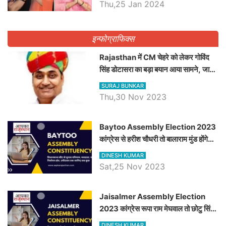
Thu,25 Jan 2024
इन्फोग्राफिक्स
Rajasthan में CM चेहरे को लेकर गोविंद
सिंह डोटासरा का बड़ा बयान आया सामने, जानें
विचार
SURAJ BUNKAR
Thu,30 Nov 2023
Baytoo Assembly Election 2023
कांग्रेस से हरीश चौधरी तो बालाराम मुंड होंगे
भाजपा उम्मीदवार, जानिये बायतू विधानसभा
DINESH KUMAR
सीट के ताजा समीकरण
Sat,25 Nov 2023
​​​​​​​Jaisalmer Assembly Election
2023 कांग्रेस रूपा राम मेघवाल तो छोटु सिंह
भाटी होंगे भाजपा उम्मीदवार, जानिये जैसलमेर
DINESH KUMAR