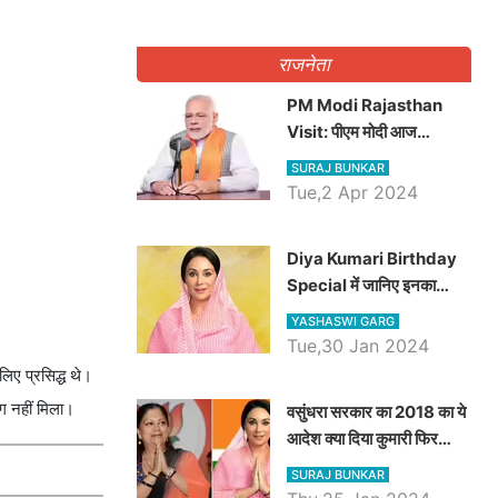
राजनेता
PM Modi Rajasthan
Visit: पीएम मोदी आज
राजस्थान में कोटपूतली में करेंगे
SURAJ BUNKAR
विशाल रैली, एक सभा से 8 सीटों
Tue,2 Apr 2024
पर साधेगें निशाना
Diya Kumari Birthday
Special में जानिए इनका
राजकुमारी से राजस्थान की
YASHASWI GARG
डिप्टी सीएम बनने तक का सफर,
Tue,30 Jan 2024
एक क्लिक में जाने पूरा जीवन
िए प्रसिद्ध थे।
परिचय
ग नहीं मिला।
वसुंधरा सरकार का 2018 का ये
आदेश क्या दिया कुमारी फिर
करेंगी लागू? कांग्रेस सरकार ने
SURAJ BUNKAR
किया था निरस्त