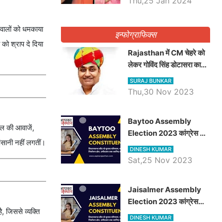
Thu,25 Jan 2024
वालों को धमकाया
इन्फोग्राफिक्स
 को श्राप दे दिया
Rajasthan में CM चेहरे को
लेकर गोविंद सिंह डोटासरा का
बड़ा बयान आया सामने, जानें
SURAJ BUNKAR
विचार
Thu,30 Nov 2023
Baytoo Assembly
यल की आवाजें,
Election 2023 कांग्रेस से
ंसानी नहीं लगतीं।
हरीश चौधरी तो बालाराम मुंड होंगे
DINESH KUMAR
भाजपा उम्मीदवार, जानिये बायतू
Sat,25 Nov 2023
विधानसभा सीट के ताजा
समीकरण
​​​​​​​Jaisalmer Assembly
Election 2023 कांग्रेस
ै, जिससे व्यक्ति
रूपा राम मेघवाल तो छोटु सिंह
DINESH KUMAR