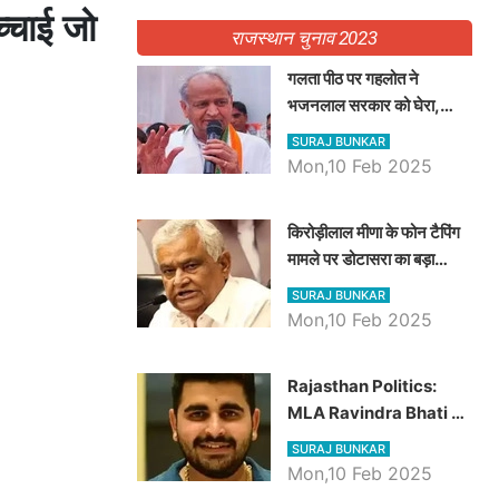
च्चाई जो
राजस्थान चुनाव 2023
गलता पीठ पर गहलोत ने
भजनलाल सरकार को घेरा,
Video में देखें अब तक बड़ी
SURAJ BUNKAR
खबरें
Mon,10 Feb 2025
किरोड़ीलाल मीणा के फोन टैपिंग
मामले पर डोटासरा का बड़ा
आरोप, वीडियो में देखें AZ बड़ी
SURAJ BUNKAR
खबरें
Mon,10 Feb 2025
Rajasthan Politics:
MLA Ravindra Bhati ने
प्रदेश की शिक्षा व्यवस्था पर
SURAJ BUNKAR
उठाए सवाल, Madan
Mon,10 Feb 2025
Dilawar पर हमला करते हुए