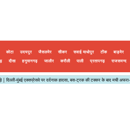
कोटा
उदयपुर
जैसलमेर
सीकर
सवाई माधोपुर
टोंक
बाड़मेर
ढ़
दौसा
हनुमानगढ़
जालौर
करौली
पाली
प्रतापगढ़
राजसमन्द