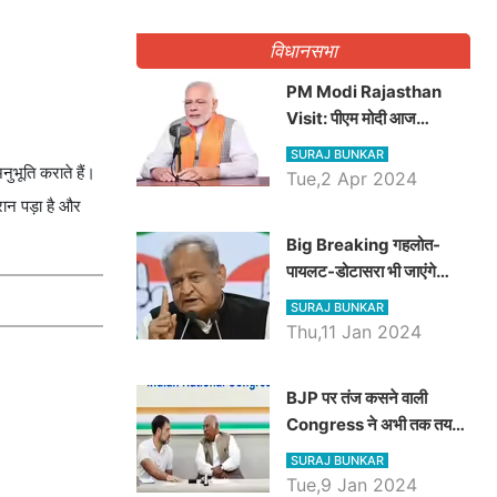
गिनवाये खाली पद
विधानसभा
PM Modi Rajasthan
Visit: पीएम मोदी आज
राजस्थान में कोटपूतली में करेंगे
SURAJ BUNKAR
विशाल रैली, एक सभा से 8 सीटों
ुभूति कराते हैं।
Tue,2 Apr 2024
पर साधेगें निशाना
रान पड़ा है और
Big Breaking गहलोत-
पायलट-डोटासरा भी जाएंगे
अयोध्या, करेंगे रामलला के दर्शन
SURAJ BUNKAR
Thu,11 Jan 2024
BJP पर तंज कसने वाली
Congress ने अभी तक तय
नहीं किया नेता प्रतिपक्ष, जानें
SURAJ BUNKAR
कौन होगा दावेदार
Tue,9 Jan 2024