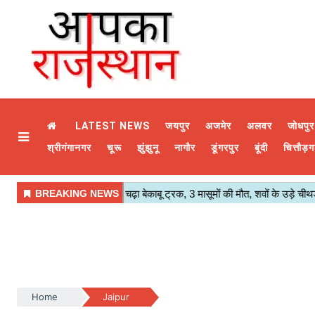
LATEST NEWS
जयपुर
अजमेर
अलवर
जोधपुर
श्रीगंगानगर
चूरू
झुंझुनू
नागौर
डूंगरपुर
बूंदी
चित्तौड़ग
Home
Jaipur