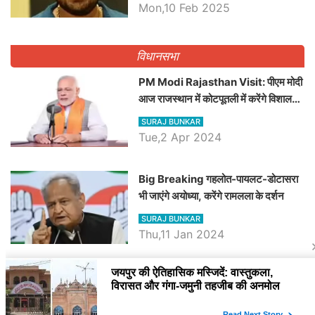
Dilawar पर हमला करते हुए गिनवाये खाली
Mon,10 Feb 2025
पद
विधानसभा
PM Modi Rajasthan Visit: पीएम मोदी
आज राजस्थान में कोटपूतली में करेंगे विशाल
रैली, एक सभा से 8 सीटों पर साधेगें निशाना
SURAJ BUNKAR
Tue,2 Apr 2024
Big Breaking गहलोत-पायलट-डोटासरा
भी जाएंगे अयोध्या, करेंगे रामलला के दर्शन
SURAJ BUNKAR
Thu,11 Jan 2024
BJP पर तंज कसने वाली Congress ने
अभी तक तय नहीं किया नेता प्रतिपक्ष, जानें
कौन होगा दावेदार