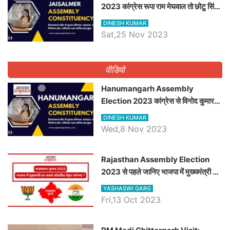
2023 कांग्रेस रूपा राम मेघवाल तो छोटु सिंह
भाटी होंगे भाजपा उम्मीदवार, जानिये जैसलमेर
DINESH KUMAR
विधानसभा सीट के ताजा समीकरण
Sat,25 Nov 2023
वीडियो
Hanumangarh Assembly
Election 2023 कांग्रेस से विनोद कुमार
चौधरी तो अमित चौधरी होंगे भाजपा उम्मीदवार,
DINESH KUMAR
जानिये हनुमानगढ़ विधानसभा सीट के ताजा
Wed,8 Nov 2023
समीकरण
Rajasthan Assembly Election
2023 से पहले जानिए भाजपा में मुख्यमंत्री का
सबसे लोकप्रिय चेहरा कौनसा ?
YASHASWI GARG
Fri,13 Oct 2023