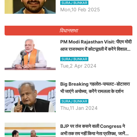
व्यवस्था पर उठाए सवाल, Madan
SURAJ BUNKAR
Dilawar पर हमला करते हुए गिनवाये खाली
Mon,10 Feb 2025
पद
विधानसभा
PM Modi Rajasthan Visit: पीएम मोदी
आज राजस्थान में कोटपूतली में करेंगे विशाल
रैली, एक सभा से 8 सीटों पर साधेगें निशाना
SURAJ BUNKAR
Tue,2 Apr 2024
Big Breaking गहलोत-पायलट-डोटासरा
भी जाएंगे अयोध्या, करेंगे रामलला के दर्शन
SURAJ BUNKAR
Thu,11 Jan 2024
BJP पर तंज कसने वाली Congress ने
अभी तक तय नहीं किया नेता प्रतिपक्ष, जानें