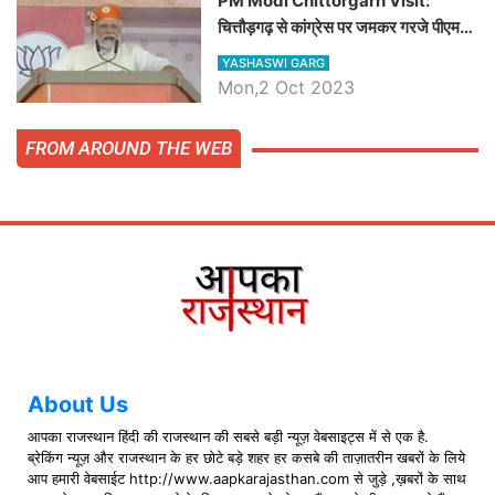
PM Modi Chittorgarh Visit:
चित्तौड़गढ़ से कांग्रेस पर जमकर गरजे पीएम
मोदी, जाने प्रधानमंत्री के भाषण की बड़ी
YASHASWI GARG
बातें, देखें वीडियो
Mon,2 Oct 2023
FROM AROUND THE WEB
About Us
आपका राजस्थान हिंदी की राजस्थान की सबसे बड़ी न्यूज़ वेबसाइट्स में से एक है.
ब्रेकिंग न्यूज़ और राजस्थान के हर छोटे बड़े शहर हर कसबे की ताज़ातरीन खबरों के लिये
आप हमारी वेबसाईट http://www.aapkarajasthan.com से जुड़े ,ख़बरों के साथ