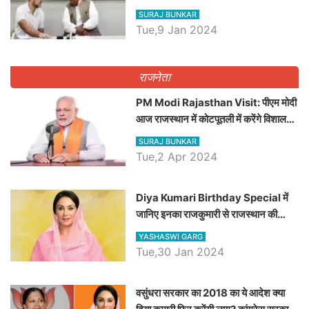
कौन होगा दावेदार
SURAJ BUNKAR
Tue,9 Jan 2024
राजनेता
PM Modi Rajasthan Visit: पीएम मोदी
आज राजस्थान में कोटपूतली में करेंगे विशाल
रैली, एक सभा से 8 सीटों पर साधेगें निशाना
SURAJ BUNKAR
Tue,2 Apr 2024
Diya Kumari Birthday Special में
जानिए इनका राजकुमारी से राजस्थान की
डिप्टी सीएम बनने तक का सफर, एक क्लिक में
YASHASWI GARG
जाने पूरा जीवन परिचय
Tue,30 Jan 2024
वसुंधरा सरकार का 2018 का ये आदेश क्या