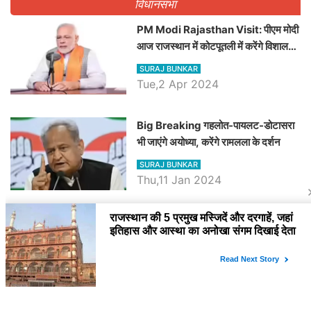
विधानसभा
PM Modi Rajasthan Visit: पीएम मोदी
आज राजस्थान में कोटपूतली में करेंगे विशाल
रैली, एक सभा से 8 सीटों पर साधेगें निशाना
SURAJ BUNKAR
Tue,2 Apr 2024
Big Breaking गहलोत-पायलट-डोटासरा
भी जाएंगे अयोध्या, करेंगे रामलला के दर्शन
SURAJ BUNKAR
Thu,11 Jan 2024
BJP पर तंज कसने वाली Congress ने
अभी तक तय नहीं किया नेता प्रतिपक्ष, जानें
कौन होगा दावेदार
SURAJ BUNKAR
Tue,9 Jan 2024