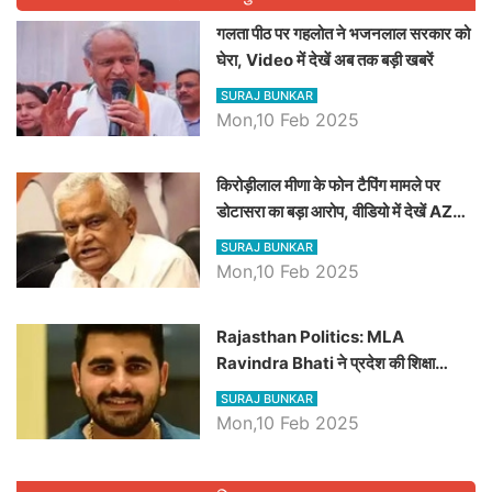
गलता पीठ पर गहलोत ने भजनलाल सरकार को
घेरा, Video में देखें अब तक बड़ी खबरें
SURAJ BUNKAR
Mon,10 Feb 2025
किरोड़ीलाल मीणा के फोन टैपिंग मामले पर
डोटासरा का बड़ा आरोप, वीडियो में देखें AZ
बड़ी खबरें
SURAJ BUNKAR
Mon,10 Feb 2025
Rajasthan Politics: MLA
Ravindra Bhati ने प्रदेश की शिक्षा
व्यवस्था पर उठाए सवाल, Madan
SURAJ BUNKAR
Dilawar पर हमला करते हुए गिनवाये खाली
Mon,10 Feb 2025
पद