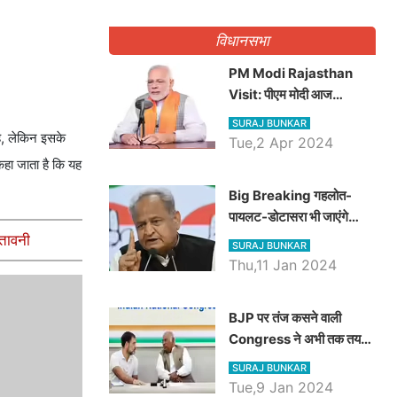
गिनवाये खाली पद
विधानसभा
PM Modi Rajasthan
Visit: पीएम मोदी आज
राजस्थान में कोटपूतली में करेंगे
SURAJ BUNKAR
विशाल रैली, एक सभा से 8 सीटों
ै, लेकिन इसके
Tue,2 Apr 2024
पर साधेगें निशाना
कहा जाता है कि यह
Big Breaking गहलोत-
पायलट-डोटासरा भी जाएंगे
अयोध्या, करेंगे रामलला के दर्शन
ेतावनी
SURAJ BUNKAR
Thu,11 Jan 2024
BJP पर तंज कसने वाली
Congress ने अभी तक तय
नहीं किया नेता प्रतिपक्ष, जानें
SURAJ BUNKAR
कौन होगा दावेदार
Tue,9 Jan 2024