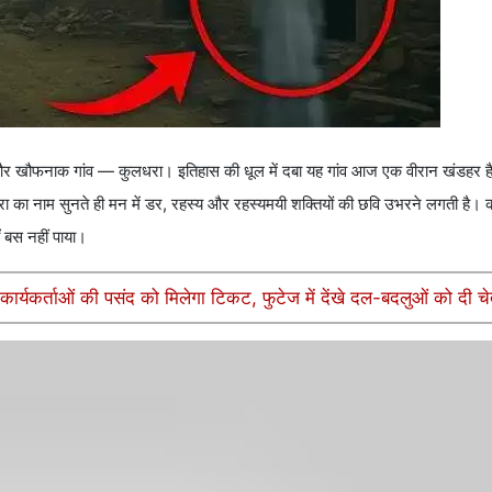
और खौफनाक गांव — कुलधरा। इतिहास की धूल में दबा यह गांव आज एक वीरान खंडहर ह
ा का नाम सुनते ही मन में डर, रहस्य और रहस्यमयी शक्तियों की छवि उभरने लगती है। 
 बस नहीं पाया।
्यकर्ताओं की पसंद को मिलेगा टिकट, फुटेज में देंखे दल-बदलुओं को दी च