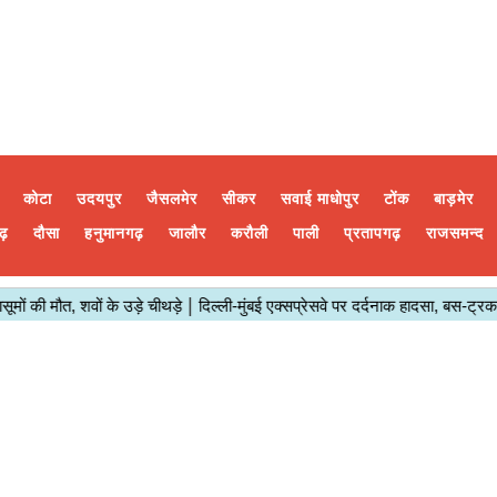
कोटा
उदयपुर
जैसलमेर
सीकर
सवाई माधोपुर
टोंक
बाड़मेर
ढ़
दौसा
हनुमानगढ़
जालौर
करौली
पाली
प्रतापगढ़
राजसमन्द