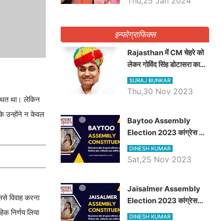
Thu,25 Jan 2024
इन्फोग्राफिक्स
Rajasthan में CM चेहरे को
लेकर गोविंद सिंह डोटासरा का
बड़ा बयान आया सामने, जानें
SURAJ BUNKAR
विचार
Thu,30 Nov 2023
स्थित था। लेकिन
ि उन्होंने न केवल
Baytoo Assembly
Election 2023 कांग्रेस से
हरीश चौधरी तो बालाराम मुंड होंगे
DINESH KUMAR
भाजपा उम्मीदवार, जानिये बायतू
Sat,25 Nov 2023
विधानसभा सीट के ताजा
समीकरण
​​​​​​​Jaisalmer Assembly
ससे विवाह करना
Election 2023 कांग्रेस
हिक निर्णय लिया
रूपा राम मेघवाल तो छोटु सिंह
DINESH KUMAR