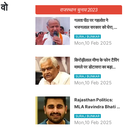
 वो
राजस्थान चुनाव 2023
गलता पीठ पर गहलोत ने
भजनलाल सरकार को घेरा,
Video में देखें अब तक बड़ी
SURAJ BUNKAR
खबरें
Mon,10 Feb 2025
किरोड़ीलाल मीणा के फोन टैपिंग
मामले पर डोटासरा का बड़ा
आरोप, वीडियो में देखें AZ बड़ी
SURAJ BUNKAR
खबरें
Mon,10 Feb 2025
Rajasthan Politics:
MLA Ravindra Bhati ने
प्रदेश की शिक्षा व्यवस्था पर
SURAJ BUNKAR
उठाए सवाल, Madan
Mon,10 Feb 2025
Dilawar पर हमला करते हुए