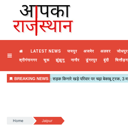
LATEST NEWS
जयपुर
अजमेर
अलवर
जोधपुर
श्रीगंगानगर
चूरू
झुंझुनू
नागौर
डूंगरपुर
बूंदी
चित्तौड़ग
Home
Jaipur