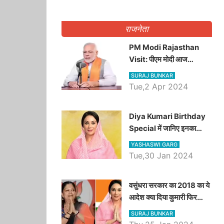
राजनेता
PM Modi Rajasthan
Visit: पीएम मोदी आज
राजस्थान में कोटपूतली में करेंगे
SURAJ BUNKAR
विशाल रैली, एक सभा से 8 सीटों
Tue,2 Apr 2024
पर साधेगें निशाना
Diya Kumari Birthday
Special में जानिए इनका
राजकुमारी से राजस्थान की
YASHASWI GARG
डिप्टी सीएम बनने तक का सफर,
Tue,30 Jan 2024
एक क्लिक में जाने पूरा जीवन
परिचय
वसुंधरा सरकार का 2018 का ये
आदेश क्या दिया कुमारी फिर
करेंगी लागू? कांग्रेस सरकार ने
SURAJ BUNKAR
किया था निरस्त