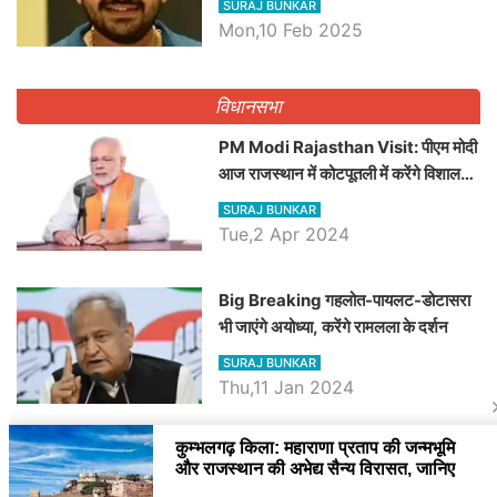
SURAJ BUNKAR
Dilawar पर हमला करते हुए गिनवाये खाली
Mon,10 Feb 2025
पद
विधानसभा
PM Modi Rajasthan Visit: पीएम मोदी
आज राजस्थान में कोटपूतली में करेंगे विशाल
रैली, एक सभा से 8 सीटों पर साधेगें निशाना
SURAJ BUNKAR
Tue,2 Apr 2024
Big Breaking गहलोत-पायलट-डोटासरा
भी जाएंगे अयोध्या, करेंगे रामलला के दर्शन
SURAJ BUNKAR
Thu,11 Jan 2024
BJP पर तंज कसने वाली Congress ने
अभी तक तय नहीं किया नेता प्रतिपक्ष, जानें