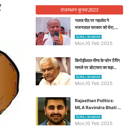
र
राजस्थान चुनाव 2023
गलता पीठ पर गहलोत ने
भजनलाल सरकार को घेरा,
Video में देखें अब तक बड़ी
SURAJ BUNKAR
खबरें
Mon,10 Feb 2025
किरोड़ीलाल मीणा के फोन टैपिंग
मामले पर डोटासरा का बड़ा
आरोप, वीडियो में देखें AZ बड़ी
SURAJ BUNKAR
खबरें
Mon,10 Feb 2025
Rajasthan Politics:
MLA Ravindra Bhati ने
प्रदेश की शिक्षा व्यवस्था पर
SURAJ BUNKAR
उठाए सवाल, Madan
Mon,10 Feb 2025
Dilawar पर हमला करते हुए