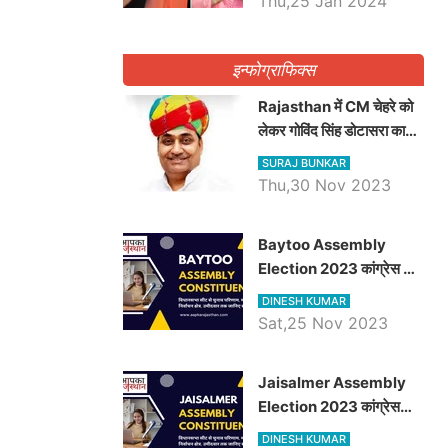
Thu,25 Jan 2024
इन्फोग्राफिक्स
Rajasthan में CM चेहरे को
लेकर गोविंद सिंह डोटासरा का
बड़ा बयान आया सामने, जानें
SURAJ BUNKAR
विचार
Thu,30 Nov 2023
Baytoo Assembly
Election 2023 कांग्रेस से
हरीश चौधरी तो बालाराम मुंड होंगे
DINESH KUMAR
भाजपा उम्मीदवार, जानिये बायतू
Sat,25 Nov 2023
विधानसभा सीट के ताजा
समीकरण
​​​​​​​Jaisalmer Assembly
Election 2023 कांग्रेस
रूपा राम मेघवाल तो छोटु सिंह
DINESH KUMAR