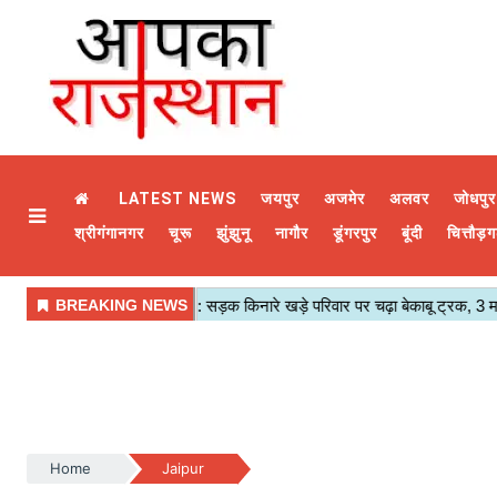
LATEST NEWS
जयपुर
अजमेर
अलवर
जोधपुर
श्रीगंगानगर
चूरू
झुंझुनू
नागौर
डूंगरपुर
बूंदी
चित्तौड़ग
Home
Jaipur