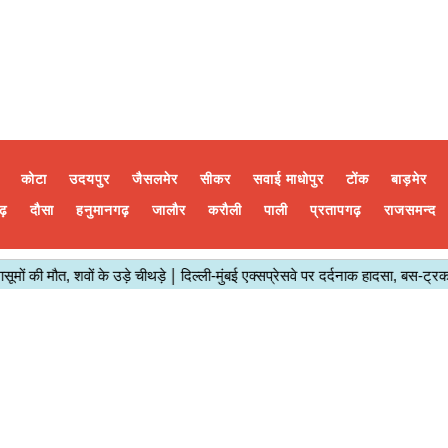
कोटा
उदयपुर
जैसलमेर
सीकर
सवाई माधोपुर
टोंक
बाड़मेर
ढ़
दौसा
हनुमानगढ़
जालौर
करौली
पाली
प्रतापगढ़
राजसमन्द