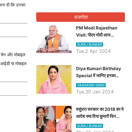
सूचना दी कि उनका
राजनेता
PM Modi Rajasthan
Visit: पीएम मोदी आज
राजस्थान में कोटपूतली में करेंगे
SURAJ BUNKAR
विशाल रैली, एक सभा से 8 सीटों
Tue,2 Apr 2024
स, चेन और मोबाइल
पर साधेगें निशाना
ई आईडी या मोबाइल
Diya Kumari Birthday
Special में जानिए इनका
राजकुमारी से राजस्थान की
YASHASWI GARG
डिप्टी सीएम बनने तक का सफर,
Tue,30 Jan 2024
एक क्लिक में जाने पूरा जीवन
परिचय
वसुंधरा सरकार का 2018 का ये
आदेश क्या दिया कुमारी फिर
करेंगी लागू? कांग्रेस सरकार ने
SURAJ BUNKAR
किया था निरस्त