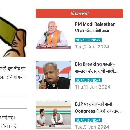
गिनवाये खाली पद
विधानसभा
PM Modi Rajasthan
Visit: पीएम मोदी आज
राजस्थान में कोटपूतली में करेंगे
SURAJ BUNKAR
विशाल रैली, एक सभा से 8 सीटों
Tue,2 Apr 2024
पर साधेगें निशाना
Big Breaking गहलोत-
े हैं, इस भीड़ का
पायलट-डोटासरा भी जाएंगे
िरफ्तार किया गया।
अयोध्या, करेंगे रामलला के दर्शन
SURAJ BUNKAR
Thu,11 Jan 2024
BJP पर तंज कसने वाली
Congress ने अभी तक तय
ग्ध पाई गई।
नहीं किया नेता प्रतिपक्ष, जानें
SURAJ BUNKAR
कौन होगा दावेदार
के दौरान कई
Tue,9 Jan 2024