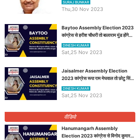
SURAJ BUNKAR
Thu,30 Nov 2023
Baytoo Assembly Election 2023
कांग्रेस से हरीश चौधरी तो बालाराम मुंड होंगे
भाजपा उम्मीदवार, जानिये बायतू विधानसभा
DINESH KUMAR
सीट के ताजा समीकरण
Sat,25 Nov 2023
​​​​​​​Jaisalmer Assembly Election
2023 कांग्रेस रूपा राम मेघवाल तो छोटु सिंह
भाटी होंगे भाजपा उम्मीदवार, जानिये जैसलमेर
DINESH KUMAR
विधानसभा सीट के ताजा समीकरण
Sat,25 Nov 2023
वीडियो
Hanumangarh Assembly
Election 2023 कांग्रेस से विनोद कुमार