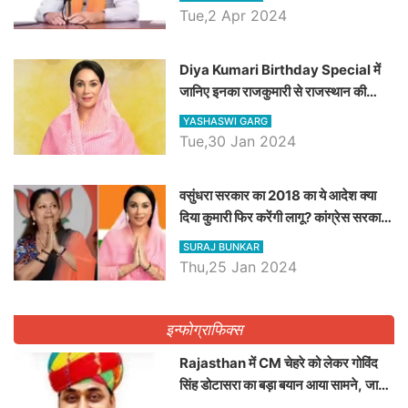
Tue,2 Apr 2024
Diya Kumari Birthday Special में
जानिए इनका राजकुमारी से राजस्थान की
डिप्टी सीएम बनने तक का सफर, एक क्लिक में
YASHASWI GARG
जाने पूरा जीवन परिचय
Tue,30 Jan 2024
वसुंधरा सरकार का 2018 का ये आदेश क्या
दिया कुमारी फिर करेंगी लागू? कांग्रेस सरकार
ने किया था निरस्त
SURAJ BUNKAR
Thu,25 Jan 2024
इन्फोग्राफिक्स
Rajasthan में CM चेहरे को लेकर गोविंद
सिंह डोटासरा का बड़ा बयान आया सामने, जानें
विचार