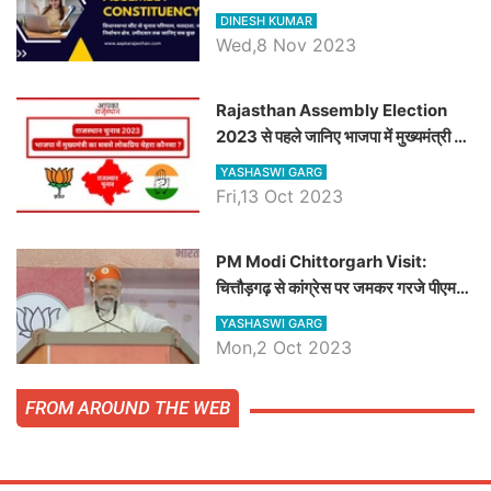
चौधरी तो अमित चौधरी होंगे भाजपा उम्मीदवार,
DINESH KUMAR
जानिये हनुमानगढ़ विधानसभा सीट के ताजा
Wed,8 Nov 2023
समीकरण
Rajasthan Assembly Election
2023 से पहले जानिए भाजपा में मुख्यमंत्री का
सबसे लोकप्रिय चेहरा कौनसा ?
YASHASWI GARG
Fri,13 Oct 2023
PM Modi Chittorgarh Visit:
चित्तौड़गढ़ से कांग्रेस पर जमकर गरजे पीएम
मोदी, जाने प्रधानमंत्री के भाषण की बड़ी
YASHASWI GARG
बातें, देखें वीडियो
Mon,2 Oct 2023
FROM AROUND THE WEB