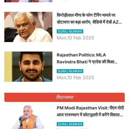
किरोड़ीलाल मीणा के फोन टैपिंग मामले पर
डोटासरा का बड़ा आरोप, वीडियो में देखें AZ
बड़ी खबरें
SURAJ BUNKAR
Mon,10 Feb 2025
Rajasthan Politics: MLA
Ravindra Bhati ने प्रदेश की शिक्षा
व्यवस्था पर उठाए सवाल, Madan
SURAJ BUNKAR
Dilawar पर हमला करते हुए गिनवाये खाली
Mon,10 Feb 2025
पद
विधानसभा
PM Modi Rajasthan Visit: पीएम मोदी
आज राजस्थान में कोटपूतली में करेंगे विशाल
रैली, एक सभा से 8 सीटों पर साधेगें निशाना
SURAJ BUNKAR