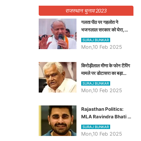
राजस्थान चुनाव 2023
गलता पीठ पर गहलोत ने
भजनलाल सरकार को घेरा,
Video में देखें अब तक बड़ी
SURAJ BUNKAR
खबरें
Mon,10 Feb 2025
किरोड़ीलाल मीणा के फोन टैपिंग
मामले पर डोटासरा का बड़ा
आरोप, वीडियो में देखें AZ बड़ी
SURAJ BUNKAR
खबरें
Mon,10 Feb 2025
Rajasthan Politics:
MLA Ravindra Bhati ने
प्रदेश की शिक्षा व्यवस्था पर
SURAJ BUNKAR
उठाए सवाल, Madan
Mon,10 Feb 2025
Dilawar पर हमला करते हुए