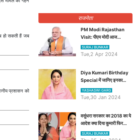
 इस मामले की गहन
राजनेता
PM Modi Rajasthan
तब हो सकती हैं जब
Visit: पीएम मोदी आज
राजस्थान में कोटपूतली में करेंगे
SURAJ BUNKAR
विशाल रैली, एक सभा से 8 सीटों
Tue,2 Apr 2024
पर साधेगें निशाना
Diya Kumari Birthday
Special में जानिए इनका
राजकुमारी से राजस्थान की
थानीय प्रशासन को
YASHASWI GARG
डिप्टी सीएम बनने तक का सफर,
Tue,30 Jan 2024
एक क्लिक में जाने पूरा जीवन
परिचय
वसुंधरा सरकार का 2018 का ये
आदेश क्या दिया कुमारी फिर
करेंगी लागू? कांग्रेस सरकार ने
SURAJ BUNKAR
किया था निरस्त