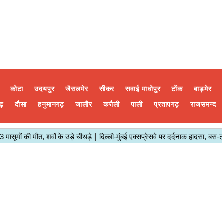
कोटा
उदयपुर
जैसलमेर
सीकर
सवाई माधोपुर
टोंक
बाड़मेर
ढ़
दौसा
हनुमानगढ़
जालौर
करौली
पाली
प्रतापगढ़
राजसमन्द