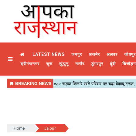
LATEST NEWS
जयपुर
अजमेर
अलवर
जोधपुर
श्रीगंगानगर
चूरू
झुंझुनू
नागौर
डूंगरपुर
बूंदी
चित्तौड़ग
Home
Jaipur