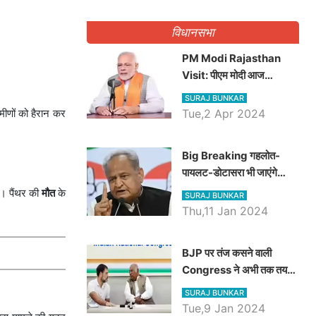
गिनवाये खाली पद
विधानसभा
PM Modi Rajasthan
Visit: पीएम मोदी आज
राजस्थान में कोटपूतली में करेंगे
SURAJ BUNKAR
विशाल रैली, एक सभा से 8 सीटों
ीणों को हैरान कर
Tue,2 Apr 2024
पर साधेगें निशाना
Big Breaking गहलोत-
पायलट-डोटासरा भी जाएंगे
अयोध्या, करेंगे रामलला के दर्शन
। पैंथर की
मौत
के
SURAJ BUNKAR
Thu,11 Jan 2024
BJP पर तंज कसने वाली
Congress ने अभी तक तय
नहीं किया नेता प्रतिपक्ष, जानें
SURAJ BUNKAR
कौन होगा दावेदार
Tue,9 Jan 2024