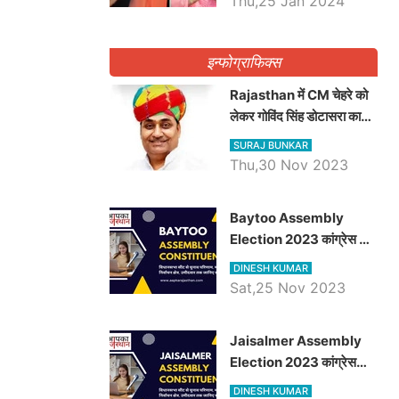
Thu,25 Jan 2024
इन्फोग्राफिक्स
Rajasthan में CM चेहरे को
लेकर गोविंद सिंह डोटासरा का
बड़ा बयान आया सामने, जानें
SURAJ BUNKAR
विचार
Thu,30 Nov 2023
Baytoo Assembly
Election 2023 कांग्रेस से
हरीश चौधरी तो बालाराम मुंड होंगे
DINESH KUMAR
भाजपा उम्मीदवार, जानिये बायतू
Sat,25 Nov 2023
विधानसभा सीट के ताजा
समीकरण
​​​​​​​Jaisalmer Assembly
Election 2023 कांग्रेस
रूपा राम मेघवाल तो छोटु सिंह
DINESH KUMAR