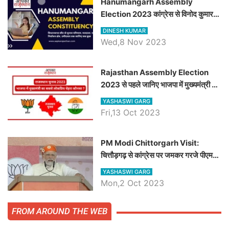
Hanumangarh Assembly
Election 2023 कांग्रेस से विनोद कुमार
चौधरी तो अमित चौधरी होंगे भाजपा उम्मीदवार,
DINESH KUMAR
जानिये हनुमानगढ़ विधानसभा सीट के ताजा
Wed,8 Nov 2023
समीकरण
Rajasthan Assembly Election
2023 से पहले जानिए भाजपा में मुख्यमंत्री का
सबसे लोकप्रिय चेहरा कौनसा ?
YASHASWI GARG
Fri,13 Oct 2023
PM Modi Chittorgarh Visit:
चित्तौड़गढ़ से कांग्रेस पर जमकर गरजे पीएम
मोदी, जाने प्रधानमंत्री के भाषण की बड़ी
YASHASWI GARG
बातें, देखें वीडियो
Mon,2 Oct 2023
FROM AROUND THE WEB