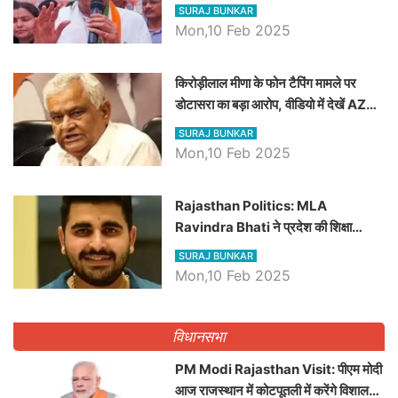
SURAJ BUNKAR
Mon,10 Feb 2025
किरोड़ीलाल मीणा के फोन टैपिंग मामले पर
डोटासरा का बड़ा आरोप, वीडियो में देखें AZ
बड़ी खबरें
SURAJ BUNKAR
Mon,10 Feb 2025
Rajasthan Politics: MLA
Ravindra Bhati ने प्रदेश की शिक्षा
व्यवस्था पर उठाए सवाल, Madan
SURAJ BUNKAR
Dilawar पर हमला करते हुए गिनवाये खाली
Mon,10 Feb 2025
पद
विधानसभा
PM Modi Rajasthan Visit: पीएम मोदी
आज राजस्थान में कोटपूतली में करेंगे विशाल