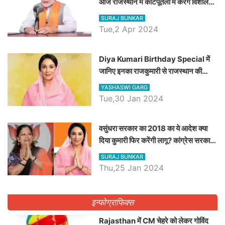
आज राजस्थान में कोटपूतली में करेंगे विशाल
रैली, एक सभा से 8 सीटों पर साधेगें निशाना
SURAJ BUNKAR
Tue,2 Apr 2024
Diya Kumari Birthday Special में
जानिए इनका राजकुमारी से राजस्थान की
डिप्टी सीएम बनने तक का सफर, एक क्लिक में
YASHASWI GARG
जाने पूरा जीवन परिचय
Tue,30 Jan 2024
वसुंधरा सरकार का 2018 का ये आदेश क्या
दिया कुमारी फिर करेंगी लागू? कांग्रेस सरकार
ने किया था निरस्त
SURAJ BUNKAR
Thu,25 Jan 2024
इन्फोग्राफिक्स
Rajasthan में CM चेहरे को लेकर गोविंद