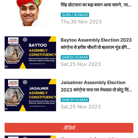
सिंह डोटासरा का बड़ा बयान आया सामने, जानें
विचार
SURAJ BUNKAR
Thu,30 Nov 2023
Baytoo Assembly Election 2023
कांग्रेस से हरीश चौधरी तो बालाराम मुंड होंगे
भाजपा उम्मीदवार, जानिये बायतू विधानसभा
DINESH KUMAR
सीट के ताजा समीकरण
Sat,25 Nov 2023
​​​​​​​Jaisalmer Assembly Election
2023 कांग्रेस रूपा राम मेघवाल तो छोटु सिंह
भाटी होंगे भाजपा उम्मीदवार, जानिये जैसलमेर
DINESH KUMAR
विधानसभा सीट के ताजा समीकरण
Sat,25 Nov 2023
वीडियो