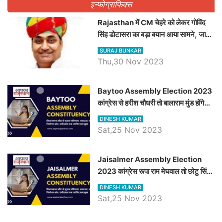
इन्फोग्राफिक्स
Rajasthan में CM चेहरे को लेकर गोविंद
सिंह डोटासरा का बड़ा बयान आया सामने, जानें
विचार
SURAJ BUNKAR
Thu,30 Nov 2023
Baytoo Assembly Election 2023
कांग्रेस से हरीश चौधरी तो बालाराम मुंड होंगे
भाजपा उम्मीदवार, जानिये बायतू विधानसभा
DINESH KUMAR
सीट के ताजा समीकरण
Sat,25 Nov 2023
​​​​​​​Jaisalmer Assembly Election
2023 कांग्रेस रूपा राम मेघवाल तो छोटु सिंह
भाटी होंगे भाजपा उम्मीदवार, जानिये जैसलमेर
DINESH KUMAR
विधानसभा सीट के ताजा समीकरण
Sat,25 Nov 2023