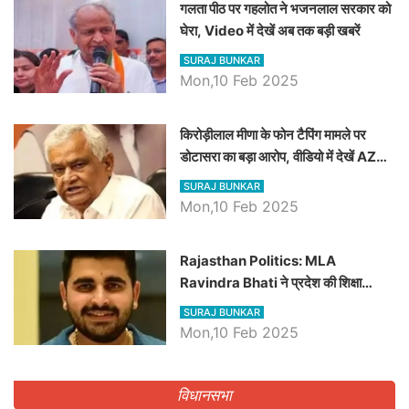
गलता पीठ पर गहलोत ने भजनलाल सरकार को
घेरा, Video में देखें अब तक बड़ी खबरें
SURAJ BUNKAR
Mon,10 Feb 2025
किरोड़ीलाल मीणा के फोन टैपिंग मामले पर
डोटासरा का बड़ा आरोप, वीडियो में देखें AZ
बड़ी खबरें
SURAJ BUNKAR
Mon,10 Feb 2025
Rajasthan Politics: MLA
Ravindra Bhati ने प्रदेश की शिक्षा
व्यवस्था पर उठाए सवाल, Madan
SURAJ BUNKAR
Dilawar पर हमला करते हुए गिनवाये खाली
Mon,10 Feb 2025
पद
विधानसभा