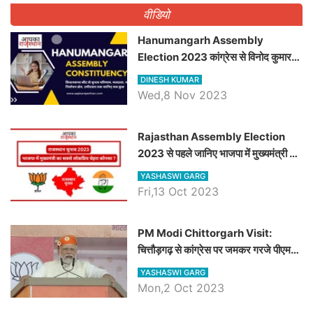
वीडियो
Hanumangarh Assembly
Election 2023 कांग्रेस से विनोद कुमार
चौधरी तो अमित चौधरी होंगे भाजपा उम्मीदवार,
DINESH KUMAR
जानिये हनुमानगढ़ विधानसभा सीट के ताजा
Wed,8 Nov 2023
समीकरण
Rajasthan Assembly Election
2023 से पहले जानिए भाजपा में मुख्यमंत्री का
सबसे लोकप्रिय चेहरा कौनसा ?
YASHASWI GARG
Fri,13 Oct 2023
PM Modi Chittorgarh Visit:
चित्तौड़गढ़ से कांग्रेस पर जमकर गरजे पीएम
मोदी, जाने प्रधानमंत्री के भाषण की बड़ी
YASHASWI GARG
बातें, देखें वीडियो
Mon,2 Oct 2023