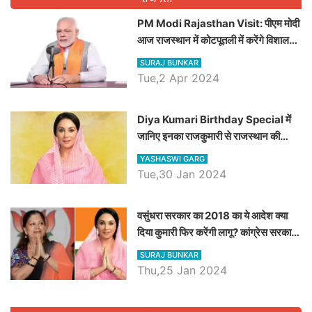
PM Modi Rajasthan Visit: पीएम मोदी
आज राजस्थान में कोटपूतली में करेंगे विशाल
रैली, एक सभा से 8 सीटों पर साधेगें निशाना
SURAJ BUNKAR
Tue,2 Apr 2024
Diya Kumari Birthday Special में
जानिए इनका राजकुमारी से राजस्थान की
डिप्टी सीएम बनने तक का सफर, एक क्लिक में
YASHASWI GARG
जाने पूरा जीवन परिचय
Tue,30 Jan 2024
वसुंधरा सरकार का 2018 का ये आदेश क्या
दिया कुमारी फिर करेंगी लागू? कांग्रेस सरकार
ने किया था निरस्त
SURAJ BUNKAR
Thu,25 Jan 2024