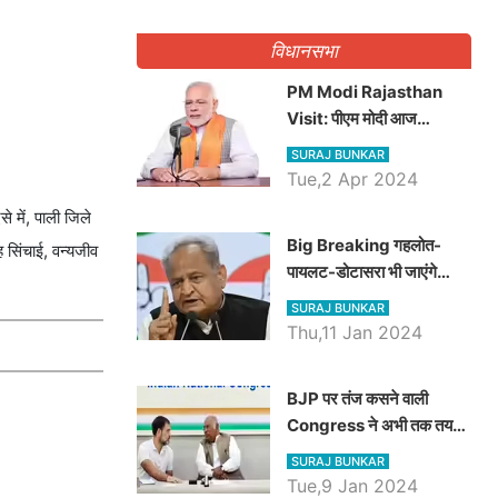
गिनवाये खाली पद
विधानसभा
PM Modi Rajasthan
Visit: पीएम मोदी आज
राजस्थान में कोटपूतली में करेंगे
SURAJ BUNKAR
विशाल रैली, एक सभा से 8 सीटों
Tue,2 Apr 2024
पर साधेगें निशाना
े में, पाली जिले
Big Breaking गहलोत-
 सिंचाई, वन्यजीव
पायलट-डोटासरा भी जाएंगे
अयोध्या, करेंगे रामलला के दर्शन
SURAJ BUNKAR
Thu,11 Jan 2024
BJP पर तंज कसने वाली
Congress ने अभी तक तय
नहीं किया नेता प्रतिपक्ष, जानें
SURAJ BUNKAR
कौन होगा दावेदार
Tue,9 Jan 2024