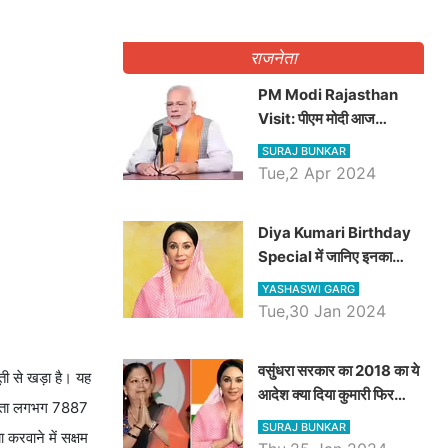
राजनेता
PM Modi Rajasthan
Visit: पीएम मोदी आज
राजस्थान में कोटपूतली में करेंगे
SURAJ BUNKAR
विशाल रैली, एक सभा से 8 सीटों
Tue,2 Apr 2024
पर साधेगें निशाना
Diya Kumari Birthday
Special में जानिए इनका
राजकुमारी से राजस्थान की
YASHASWI GARG
डिप्टी सीएम बनने तक का सफर,
Tue,30 Jan 2024
एक क्लिक में जाने पूरा जीवन
परिचय
वसुंधरा सरकार का 2018 का ये
ती से खड़ा है। यह
आदेश क्या दिया कुमारी फिर
क्षमता लगभग 7887
करेंगी लागू? कांग्रेस सरकार ने
SURAJ BUNKAR
करवाने में सक्षम
किया था निरस्त