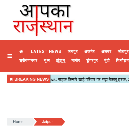
LATEST NEWS
जयपुर
अजमेर
अलवर
जोधपुर
श्रीगंगानगर
चूरू
झुंझुनू
नागौर
डूंगरपुर
बूंदी
चित्तौड़ग
Home
Jaipur