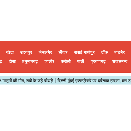
कोटा
उदयपुर
जैसलमेर
सीकर
सवाई माधोपुर
टोंक
बाड़मेर
ढ़
दौसा
हनुमानगढ़
जालौर
करौली
पाली
प्रतापगढ़
राजसमन्द