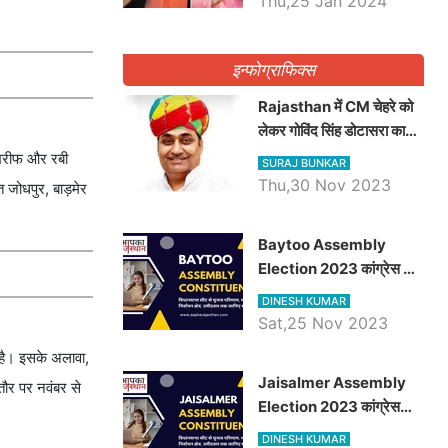
Thu,25 Jan 2024
इन्फोग्राफिक्स
Rajasthan में CM चेहरे को
लेकर गोविंद सिंह डोटासरा का
बड़ा बयान आया सामने, जानें
ः खरीफ और रबी
SURAJ BUNKAR
विचार
Thu,30 Nov 2023
 जोधपुर, बाड़मेर
।
Baytoo Assembly
Election 2023 कांग्रेस से
हरीश चौधरी तो बालाराम मुंड होंगे
DINESH KUMAR
भाजपा उम्मीदवार, जानिये बायतू
Sat,25 Nov 2023
विधानसभा सीट के ताजा
ण है। इसके अलावा,
समीकरण
​​​​​​​Jaisalmer Assembly
तौर पर नवंबर से
Election 2023 कांग्रेस
रूपा राम मेघवाल तो छोटु सिंह
DINESH KUMAR