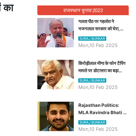
ं का
राजस्थान चुनाव 2023
गलता पीठ पर गहलोत ने
भजनलाल सरकार को घेरा,
Video में देखें अब तक बड़ी
SURAJ BUNKAR
खबरें
Mon,10 Feb 2025
किरोड़ीलाल मीणा के फोन टैपिंग
मामले पर डोटासरा का बड़ा
आरोप, वीडियो में देखें AZ बड़ी
SURAJ BUNKAR
खबरें
Mon,10 Feb 2025
Rajasthan Politics:
MLA Ravindra Bhati ने
प्रदेश की शिक्षा व्यवस्था पर
SURAJ BUNKAR
उठाए सवाल, Madan
Mon,10 Feb 2025
Dilawar पर हमला करते हुए