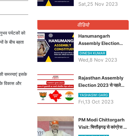
भाटी होंगे भाजपा उम्मीदवार,
Sat,25 Nov 2023
जानिये जैसलमेर विधानसभा सीट
के ताजा समीकरण
वीडियो
नुभव पर्यटकों को
Hanumangarh
यों के बीच बहता
Assembly Election
2023 कांग्रेस से विनोद कुमार
DINESH KUMAR
चौधरी तो अमित चौधरी
Wed,8 Nov 2023
होंगे भाजपा उम्मीदवार, जानिये
हनुमानगढ़ विधानसभा सीट के
सी समस्याएं इसके
Rajasthan Assembly
ताजा समीकरण
ध के विकास और
Election 2023 से पहले
जानिए भाजपा में मुख्यमंत्री का
YASHASWI GARG
सबसे लोकप्रिय चेहरा कौनसा ?
Fri,13 Oct 2023
PM Modi Chittorgarh
Visit: चित्तौड़गढ़ से कांग्रेस पर
जमकर गरजे पीएम मोदी, जाने