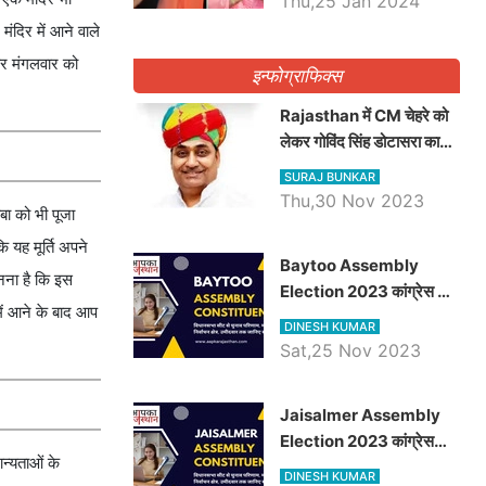
Thu,25 Jan 2024
 मंदिर में आने वाले
 और मंगलवार को
इन्फोग्राफिक्स
Rajasthan में CM चेहरे को
लेकर गोविंद सिंह डोटासरा का
बड़ा बयान आया सामने, जानें
SURAJ BUNKAR
विचार
Thu,30 Nov 2023
बा को भी पूजा
ि यह मूर्ति अपने
Baytoo Assembly
नना है कि इस
Election 2023 कांग्रेस से
में आने के बाद आप
हरीश चौधरी तो बालाराम मुंड होंगे
DINESH KUMAR
भाजपा उम्मीदवार, जानिये बायतू
Sat,25 Nov 2023
विधानसभा सीट के ताजा
समीकरण
​​​​​​​Jaisalmer Assembly
Election 2023 कांग्रेस
न्यताओं के
रूपा राम मेघवाल तो छोटु सिंह
DINESH KUMAR