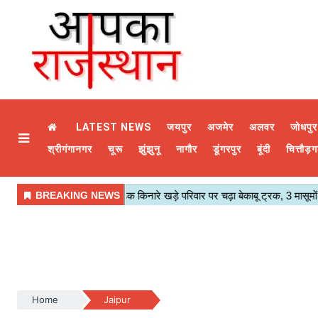
LATEST NEWS
जयपुर
अजमेर
अलवर
जोधपुर
श्रीगंगानगर
चूरू
झुंझुनू
नागौर
डूंगरपुर
बूंदी
चित्तौड़ग
Home
Jaipur