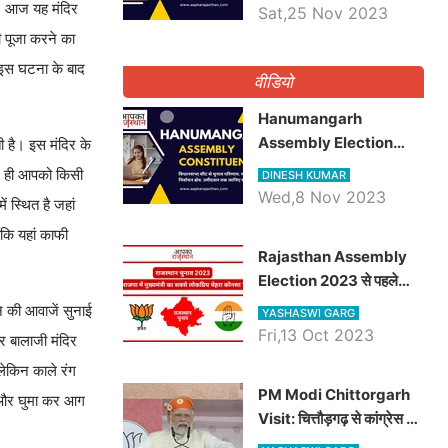
भाटी होंगे भाजपा उम्मीदवार,
है। आज यह मंदिर
Sat,25 Nov 2023
जानिये जैसलमेर विधानसभा सीट
ी पूजा करने का
के ताजा समीकरण
 इस घटना के बाद
वीडियो
Hanumangarh
Assembly Election
ती है। इस मंदिर के
2023 कांग्रेस से विनोद कुमार
ले ही आपको किसी
DINESH KUMAR
चौधरी तो अमित चौधरी
Wed,8 Nov 2023
 स्थित है जहां
होंगे भाजपा उम्मीदवार, जानिये
ंकि यहां काफी
हनुमानगढ़ विधानसभा सीट के
Rajasthan Assembly
ताजा समीकरण
Election 2023 से पहले
जानिए भाजपा में मुख्यमंत्री का
ने की आवाजें सुनाई
YASHASWI GARG
सबसे लोकप्रिय चेहरा कौनसा ?
Fri,13 Oct 2023
ुर बालाजी मंदिर
लेकिन काले रंग
PM Modi Chittorgarh
ों और घुमा कर आग
Visit: चित्तौड़गढ़ से कांग्रेस पर
जमकर गरजे पीएम मोदी, जाने