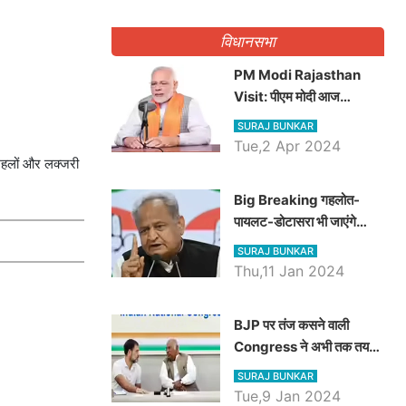
गिनवाये खाली पद
विधानसभा
PM Modi Rajasthan
Visit: पीएम मोदी आज
राजस्थान में कोटपूतली में करेंगे
SURAJ BUNKAR
विशाल रैली, एक सभा से 8 सीटों
Tue,2 Apr 2024
पर साधेगें निशाना
 महलों और लक्जरी
Big Breaking गहलोत-
पायलट-डोटासरा भी जाएंगे
अयोध्या, करेंगे रामलला के दर्शन
SURAJ BUNKAR
Thu,11 Jan 2024
BJP पर तंज कसने वाली
Congress ने अभी तक तय
नहीं किया नेता प्रतिपक्ष, जानें
SURAJ BUNKAR
कौन होगा दावेदार
Tue,9 Jan 2024