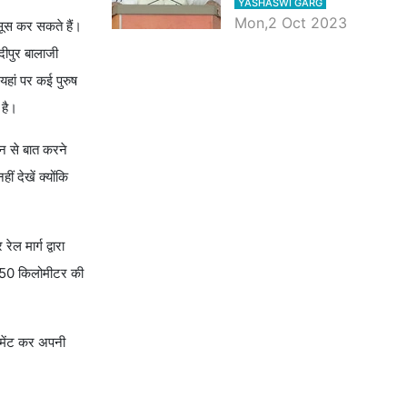
YASHASWI GARG
प्रधानमंत्री के भाषण की बड़ी
Mon,2 Oct 2023
सूस कर सकते हैं।
बातें, देखें वीडियो
दीपुर बालाजी
यहां पर कई पुरुष
ा है।
ान से बात करने
ं देखें क्योंकि
ल मार्ग द्वारा
शन 50 किलोमीटर की
 कमेंट कर अपनी