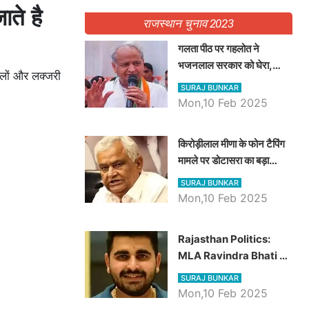
ाते है
राजस्थान चुनाव 2023
गलता पीठ पर गहलोत ने
भजनलाल सरकार को घेरा,
हलों और लक्जरी
Video में देखें अब तक बड़ी
SURAJ BUNKAR
खबरें
Mon,10 Feb 2025
किरोड़ीलाल मीणा के फोन टैपिंग
मामले पर डोटासरा का बड़ा
आरोप, वीडियो में देखें AZ बड़ी
SURAJ BUNKAR
खबरें
Mon,10 Feb 2025
Rajasthan Politics:
MLA Ravindra Bhati ने
प्रदेश की शिक्षा व्यवस्था पर
SURAJ BUNKAR
उठाए सवाल, Madan
Mon,10 Feb 2025
Dilawar पर हमला करते हुए