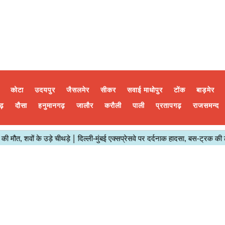
कोटा
उदयपुर
जैसलमेर
सीकर
सवाई माधोपुर
टोंक
बाड़मेर
ढ़
दौसा
हनुमानगढ़
जालौर
करौली
पाली
प्रतापगढ़
राजसमन्द