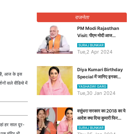
राजनेता
PM Modi Rajasthan
Visit: पीएम मोदी आज
राजस्थान में कोटपूतली में करेंगे
SURAJ BUNKAR
विशाल रैली, एक सभा से 8 सीटों
Tue,2 Apr 2024
पर साधेगें निशाना
Diya Kumari Birthday
र है, आज के इस
Special में जानिए इनका
ों वाले वीडियो में
राजकुमारी से राजस्थान की
YASHASWI GARG
डिप्टी सीएम बनने तक का सफर,
Tue,30 Jan 2024
एक क्लिक में जाने पूरा जीवन
परिचय
वसुंधरा सरकार का 2018 का ये
आदेश क्या दिया कुमारी फिर
यहां हर साल दूर-
करेंगी लागू? कांग्रेस सरकार ने
SURAJ BUNKAR
किया था निरस्त
त एक मंदिर भी