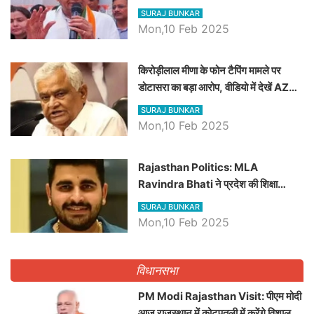
SURAJ BUNKAR
Mon,10 Feb 2025
किरोड़ीलाल मीणा के फोन टैपिंग मामले पर
डोटासरा का बड़ा आरोप, वीडियो में देखें AZ
बड़ी खबरें
SURAJ BUNKAR
Mon,10 Feb 2025
Rajasthan Politics: MLA
Ravindra Bhati ने प्रदेश की शिक्षा
व्यवस्था पर उठाए सवाल, Madan
SURAJ BUNKAR
Dilawar पर हमला करते हुए गिनवाये खाली
Mon,10 Feb 2025
पद
विधानसभा
PM Modi Rajasthan Visit: पीएम मोदी
आज राजस्थान में कोटपूतली में करेंगे विशाल