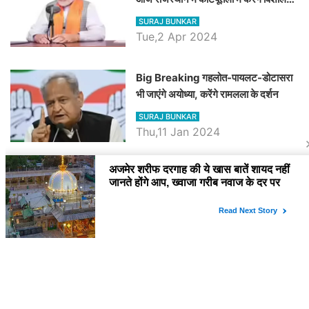
रैली, एक सभा से 8 सीटों पर साधेगें निशाना
SURAJ BUNKAR
Tue,2 Apr 2024
Big Breaking गहलोत-पायलट-डोटासरा
भी जाएंगे अयोध्या, करेंगे रामलला के दर्शन
SURAJ BUNKAR
Thu,11 Jan 2024
BJP पर तंज कसने वाली Congress ने
अभी तक तय नहीं किया नेता प्रतिपक्ष, जानें
कौन होगा दावेदार
SURAJ BUNKAR
Tue,9 Jan 2024
राजनेता
PM Modi Rajasthan Visit: पीएम मोदी