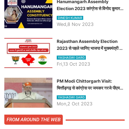
Hanumangarh Assembly
Election 2023 कांग्रेस से विनोद कुमार
चौधरी तो अमित चौधरी होंगे भाजपा उम्मीदवार,
DINESH KUMAR
जानिये हनुमानगढ़ विधानसभा सीट के ताजा
Wed,8 Nov 2023
समीकरण
Rajasthan Assembly Election
2023 से पहले जानिए भाजपा में मुख्यमंत्री का
सबसे लोकप्रिय चेहरा कौनसा ?
YASHASWI GARG
Fri,13 Oct 2023
PM Modi Chittorgarh Visit:
चित्तौड़गढ़ से कांग्रेस पर जमकर गरजे पीएम
मोदी, जाने प्रधानमंत्री के भाषण की बड़ी
YASHASWI GARG
बातें, देखें वीडियो
Mon,2 Oct 2023
FROM AROUND THE WEB