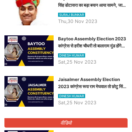
सिंह डोटासरा का बड़ा बयान आया सामने, जानें
विचार
SURAJ BUNKAR
Thu,30 Nov 2023
Baytoo Assembly Election 2023
कांग्रेस से हरीश चौधरी तो बालाराम मुंड होंगे
भाजपा उम्मीदवार, जानिये बायतू विधानसभा
DINESH KUMAR
सीट के ताजा समीकरण
Sat,25 Nov 2023
​​​​​​​Jaisalmer Assembly Election
2023 कांग्रेस रूपा राम मेघवाल तो छोटु सिंह
भाटी होंगे भाजपा उम्मीदवार, जानिये जैसलमेर
DINESH KUMAR
विधानसभा सीट के ताजा समीकरण
Sat,25 Nov 2023
वीडियो