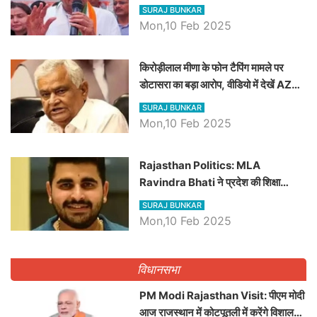
SURAJ BUNKAR
Mon,10 Feb 2025
किरोड़ीलाल मीणा के फोन टैपिंग मामले पर
डोटासरा का बड़ा आरोप, वीडियो में देखें AZ
बड़ी खबरें
SURAJ BUNKAR
Mon,10 Feb 2025
Rajasthan Politics: MLA
Ravindra Bhati ने प्रदेश की शिक्षा
व्यवस्था पर उठाए सवाल, Madan
SURAJ BUNKAR
Dilawar पर हमला करते हुए गिनवाये खाली
Mon,10 Feb 2025
पद
विधानसभा
PM Modi Rajasthan Visit: पीएम मोदी
आज राजस्थान में कोटपूतली में करेंगे विशाल