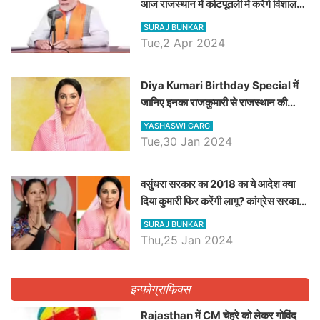
आज राजस्थान में कोटपूतली में करेंगे विशाल
रैली, एक सभा से 8 सीटों पर साधेगें निशाना
SURAJ BUNKAR
Tue,2 Apr 2024
Diya Kumari Birthday Special में
जानिए इनका राजकुमारी से राजस्थान की
डिप्टी सीएम बनने तक का सफर, एक क्लिक में
YASHASWI GARG
जाने पूरा जीवन परिचय
Tue,30 Jan 2024
वसुंधरा सरकार का 2018 का ये आदेश क्या
दिया कुमारी फिर करेंगी लागू? कांग्रेस सरकार
ने किया था निरस्त
SURAJ BUNKAR
Thu,25 Jan 2024
इन्फोग्राफिक्स
Rajasthan में CM चेहरे को लेकर गोविंद