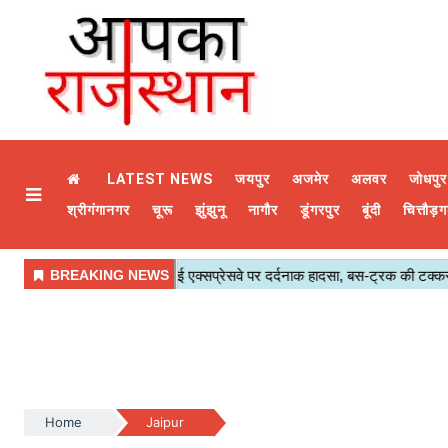
LATEST NEWS
जयपुर
अजमेर
अलवर
जोधपुर
श्रीगंगानगर
चूरू
झुंझुनू
नागौर
डूंगरपुर
बूंदी
चित्तौड़ग
Home
Jaipur