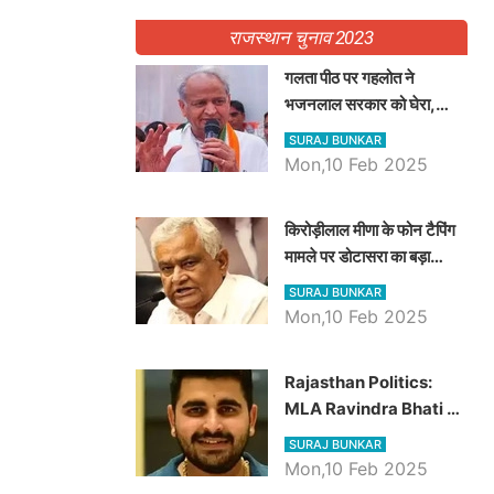
राजस्थान चुनाव 2023
गलता पीठ पर गहलोत ने
भजनलाल सरकार को घेरा,
Video में देखें अब तक बड़ी
SURAJ BUNKAR
खबरें
Mon,10 Feb 2025
किरोड़ीलाल मीणा के फोन टैपिंग
मामले पर डोटासरा का बड़ा
आरोप, वीडियो में देखें AZ बड़ी
SURAJ BUNKAR
खबरें
Mon,10 Feb 2025
Rajasthan Politics:
MLA Ravindra Bhati ने
प्रदेश की शिक्षा व्यवस्था पर
SURAJ BUNKAR
उठाए सवाल, Madan
Mon,10 Feb 2025
Dilawar पर हमला करते हुए