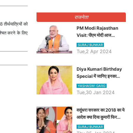
राजनेता
 तीर्थयात्रियों को
PM Modi Rajasthan
िश्चित करने के लिए
Visit: पीएम मोदी आज
राजस्थान में कोटपूतली में करेंगे
SURAJ BUNKAR
विशाल रैली, एक सभा से 8 सीटों
Tue,2 Apr 2024
पर साधेगें निशाना
Diya Kumari Birthday
Special में जानिए इनका
राजकुमारी से राजस्थान की
YASHASWI GARG
डिप्टी सीएम बनने तक का सफर,
Tue,30 Jan 2024
एक क्लिक में जाने पूरा जीवन
परिचय
वसुंधरा सरकार का 2018 का ये
आदेश क्या दिया कुमारी फिर
करेंगी लागू? कांग्रेस सरकार ने
SURAJ BUNKAR
किया था निरस्त