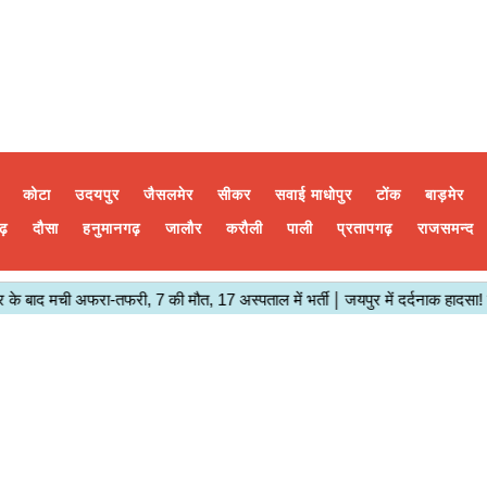
कोटा
उदयपुर
जैसलमेर
सीकर
सवाई माधोपुर
टोंक
बाड़मेर
ढ़
दौसा
हनुमानगढ़
जालौर
करौली
पाली
प्रतापगढ़
राजसमन्द