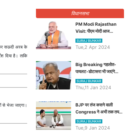
गिनवाये खाली पद
विधानसभा
PM Modi Rajasthan
Visit: पीएम मोदी आज
राजस्थान में कोटपूतली में करेंगे
SURAJ BUNKAR
विशाल रैली, एक सभा से 8 सीटों
लेकर सऊदी अरब के
Tue,2 Apr 2024
पर साधेगें निशाना
देश दिया है। ताकि
Big Breaking गहलोत-
पायलट-डोटासरा भी जाएंगे
अयोध्या, करेंगे रामलला के दर्शन
SURAJ BUNKAR
Thu,11 Jan 2024
BJP पर तंज कसने वाली
ों से भेजा जाएगा।
Congress ने अभी तक तय
नहीं किया नेता प्रतिपक्ष, जानें
SURAJ BUNKAR
कौन होगा दावेदार
Tue,9 Jan 2024