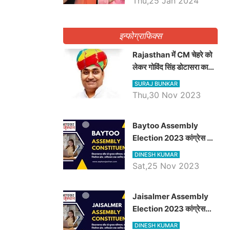
Thu,25 Jan 2024
इन्फोग्राफिक्स
Rajasthan में CM चेहरे को
लेकर गोविंद सिंह डोटासरा का
बड़ा बयान आया सामने, जानें
SURAJ BUNKAR
विचार
Thu,30 Nov 2023
Baytoo Assembly
Election 2023 कांग्रेस से
हरीश चौधरी तो बालाराम मुंड होंगे
DINESH KUMAR
भाजपा उम्मीदवार, जानिये बायतू
Sat,25 Nov 2023
विधानसभा सीट के ताजा
समीकरण
​​​​​​​Jaisalmer Assembly
Election 2023 कांग्रेस
रूपा राम मेघवाल तो छोटु सिंह
DINESH KUMAR